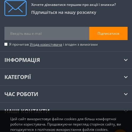
Хочете дізнаватися першим про акції і знижки?
Підпишіться на нашу розсилку
Підписатися
Я прочитав
Угода користувача
і згоден з вимогами
ІНФОРМАЦІЯ
КАТЕГОРІЇ
ЧАС РОБОТИ
НАШІ КОНТАКТИ
Цей сайт використовує файли cookies для більш комфортної
роботи користувача. Продовжуючи перегляд сторінок сайту, ви
погоджуєтеся з політикою використання файлів cookies.
HORECA.TODAY © 2026