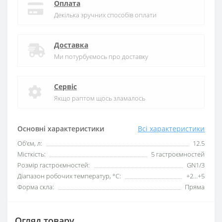
Оплата
Декілька зручних способів оплати
Доставка
Ми потурбуємось про доставку
Сервіс
Якщо раптом щось зламалось
Основні характеристики
Всі характеристики
Об'єм, л:
12.5
Місткість:
5 гастроємностей
Розмір гастроємностей:
GN1/3
Діапазон робочих температур, °C:
+2...+5
Форма скла:
Пряма
Огляд товару