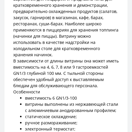
кратковременного хранения и демонстрации,
предварительно охлажденных продуктов (салатов,
закусок, гарниров) в магазинах, кафе, барах,
ресторанах, суши-барах. Наиболее широко
применяются в пиццериях для хранения топпинга
(начинки для пиццы). Витрину можно
использовать в качестве надстройки на
холодильном столе для кратковременного
хранения начинок.
В зависимости от длины витрины она может иметь
вместимость на 4, 6, 7, 8 или 9 гастроемкостей
GN1/3 глубиной 100 мм. С тыльной стороны
обеспечен удобный доступ к выставляемым
блюдам для обслуживающего персонала.
Особенности
вместимость 6 GN1/3-100
витрины выполнены из нержавеющей стали
с алюминиевым анодированным профилем;
статическое охлаждение;
ручное размораживание;
электронный термостат;