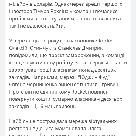
мільйонів доларів. Однак через арешт першого
інвестора Тімура Рохліна у компанії почалися
проблеми з фінансуванням, а нового власника
так і не вдалося знайти.
У березні цього року співзасновники Rocket
Олексій Юхимчук та Станіслав Дмитрик
повідомили, що проєкт заморожений, а команді
краще шукати нову роботу. Зараз сервіс доставки
заборгував гроші власникам понад десятьох
закладів. Наприклад, мережі “Юджин Фуд”
Євгена Чернишенка винен сотні тисяч гривень.
Проте він не єдиний кому Rocket повинен
повернути кошти, сумарно власникам десятьох
закладів – 1,16 млн. гривень.
Найбільше постраждала мережа віртуальних
ресторанів Дениса Мамонова та Олега
Скрипченка. Їхня мережа працює під такими