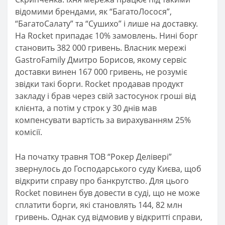
відомими брендами, як “БагатоЛосося”,
“БагатоСалату” та “Сушихо” і лише на доставку.
На Rocket припадає 10% замовлень. Нині борг
становить 382 000 гривень. Власник мережі
GastroFamily Дмитро Борисов, якому сервіс
доставки винен 167 000 гривень, не розуміє
звідки такі борги. Rocket продавав продукт
закладу і брав через свій застосунок гроші від
клієнта, а потім у строк у 30 днів мав
компенсувати вартість за вирахуванням 25%
комісії.
На початку травня ТОВ “Рокер Делівері”
звернулось до Господарського суду Києва, щоб
відкрити справу про банкрутство. Для цього
Rocket повинен був довести в суді, що не може
сплатити борги, які становлять 144, 82 млн
гривень. Однак суд відмовив у відкритті справи,