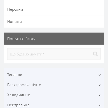
Персони
Новини
Пошук по блогу
Теплове
Електромеханічне
Вафельниці
Вітрини теплові
Холодильне
Блендери
Грилі
Бліксери
Нейтральне
Бонети