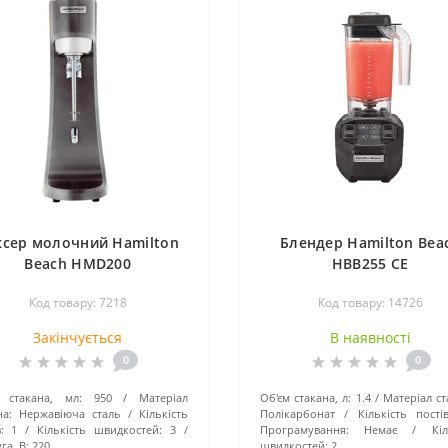
ксер молочний Hamilton
Блендер Hamilton Bea
Beach HMD200
HBB255 CE
Код товару: 7218
Код товару: 14726
Закінчується
В наявності
0
0
 стакана, мл:
950
Матеріал
Об'єм стакана, л:
1.4
Матеріал ст
на:
Нержавіюча сталь
Кількість
Полікарбонат
Кількість постів
:
1
Кількість швидкостей:
3
Програмування:
Немає
Кіл
га, В:
220
швидкостей:
2