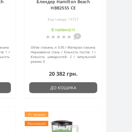
ch
Блендер Hamilton Beach
HBB255S CE
Код товару: 14727
В наявності
0
акана:
Об'єм стакана, л:
0.95
Матеріал стакана:
ів:
1
Нержавіюча сталь
Кількість постів:
1
ькість
Кількість швидкостей:
2
Імпульсний
режим:
Є
20 382 грн.
ДО КОШИКА
Хіт продажу
Популярний