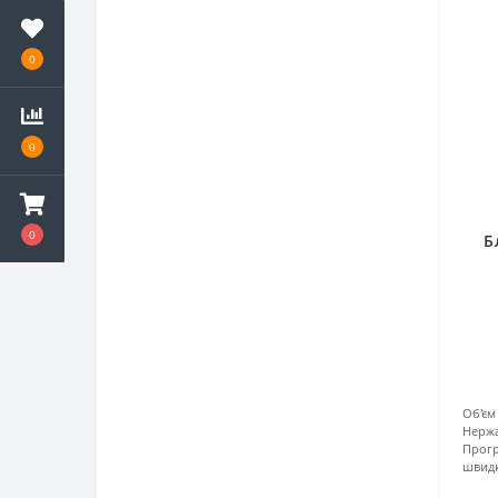
Хліборізки
Шаурма
0
Шприци ковбасні
Шафи жарочні
Шафи пекарські
0
Шафи розстоєчні
Шоколадниці
0
Б
Об'єм 
Нержа
Прогр
швидк