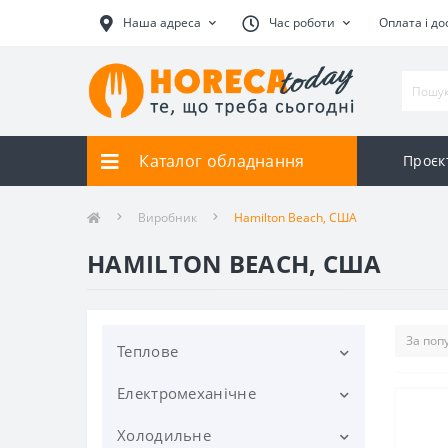
Наша адреса
Час роботи
Оплата і до
Каталог обладнання
Проєк
Виробник
Hamilton Beach, США
HAMILTON BEACH, США
Теплове
Електромеханічне
Вафельниці
Вітрини теплові
Холодильне
Блендери