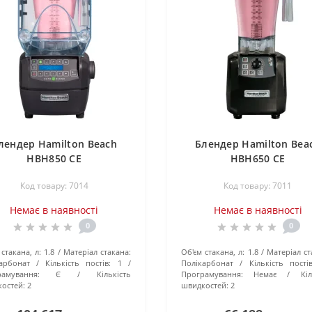
лендер Hamilton Beach
Блендер Hamilton Bea
HBH850 CE
HBH650 CE
Код товару: 7014
Код товару: 7011
Немає в наявності
Немає в наявності
0
0
стакана, л:
1.8
Матеріал стакана:
Об'єм стакана, л:
1.8
Матеріал ст
арбонат
Кількість постів:
1
Полікарбонат
Кількість постів
амування:
Є
Кількість
Програмування:
Немає
Кіл
остей:
2
швидкостей:
2