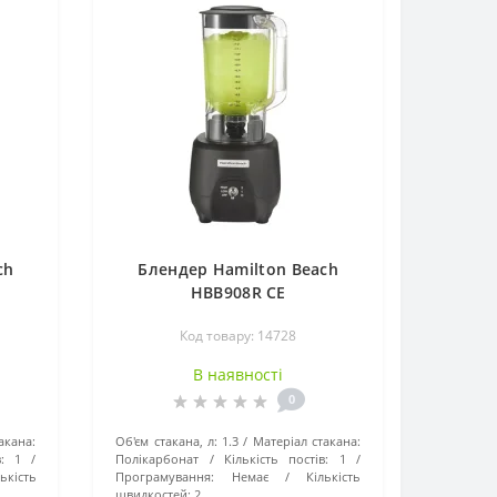
ch
Блендер Hamilton Beach
HBB908R CE
Код товару: 14728
В наявності
0
акана:
Об'єм стакана, л:
1.3
Матеріал стакана:
:
1
Полікарбонат
Кількість постів:
1
ькість
Програмування:
Немає
Кількість
швидкостей:
2