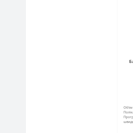
Б
Об'єм 
Полік
Прогр
швидк