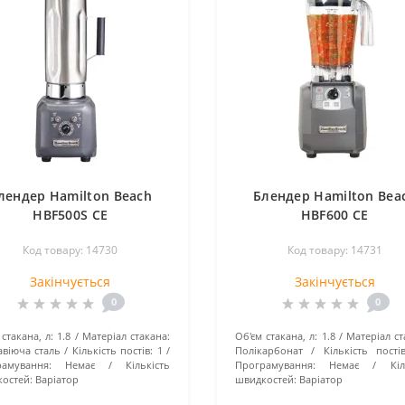
лендер Hamilton Beach
Блендер Hamilton Bea
HBF500S CE
HBF600 CE
Код товару: 14730
Код товару: 14731
Закінчується
Закінчується
0
0
стакана, л:
1.8
Матеріал стакана:
Об'єм стакана, л:
1.8
Матеріал ст
віюча сталь
Кількість постів:
1
Полікарбонат
Кількість постів
амування:
Немає
Кількість
Програмування:
Немає
Кіл
остей:
Варіатор
швидкостей:
Варіатор