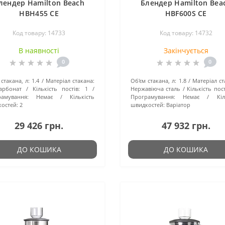
лендер Hamilton Beach
Блендер Hamilton Bea
HBH455 CE
HBF600S CE
Код товару: 14733
Код товару: 14732
В наявності
Закінчується
0
0
стакана, л:
1.4
Матеріал стакана:
Об'єм стакана, л:
1.8
Матеріал ст
арбонат
Кількість постів:
1
Нержавіюча сталь
Кількість пост
амування:
Немає
Кількість
Програмування:
Немає
Кіл
остей:
2
швидкостей:
Варіатор
29 426 грн.
47 932 грн.
ДО КОШИКА
ДО КОШИКА