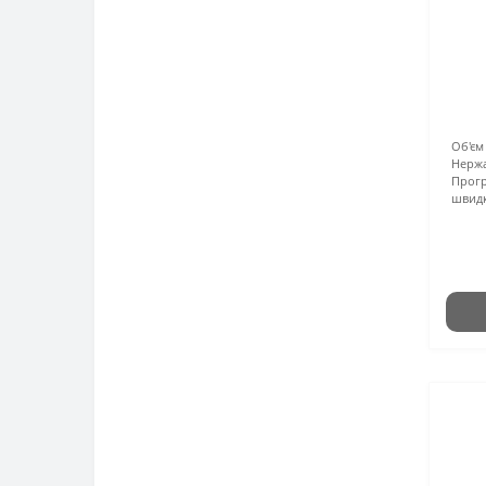
Об'єм 
Нержа
Прогр
швидк