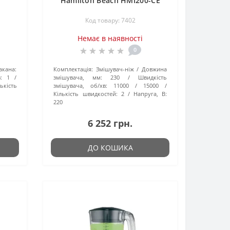
Hamilton Beach HMI200-CE
Код товару: 7402
Немає в наявності
0
акана:
Комплектація:
Змішувач-ніж
Довжина
:
1
змішувача, мм:
230
Швидкість
ькість
змішувача, об/хв:
11000 / 15000
Кількість швидкостей:
2
Напруга, В:
220
6 252 грн.
ДО КОШИКА