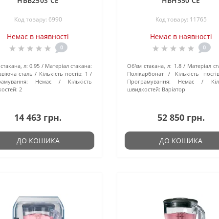
HBB250S CE
HBH550 CE
Код товару: 6990
Код товару: 11765
Немає в наявності
Немає в наявності
0
0
стакана, л:
0.95
Матеріал стакана:
Об'єм стакана, л:
1.8
Матеріал ст
віюча сталь
Кількість постів:
1
Полікарбонат
Кількість постів
амування:
Немає
Кількість
Програмування:
Немає
Кіл
остей:
2
швидкостей:
Варіатор
14 463 грн.
52 850 грн.
ДО КОШИКА
ДО КОШИКА