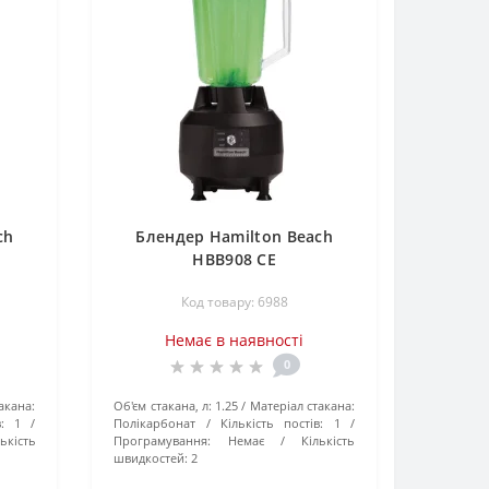
ch
Блендер Hamilton Beach
HBB908 CE
Код товару: 6988
Немає в наявності
0
акана:
Об'єм стакана, л:
1.25
Матеріал стакана:
:
1
Полікарбонат
Кількість постів:
1
ькість
Програмування:
Немає
Кількість
швидкостей:
2