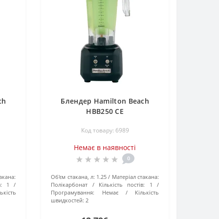
ch
Блендер Hamilton Beach
HBB250 CE
Код товару: 6989
Немає в наявності
0
акана:
Об'єм стакана, л:
1.25
Матеріал стакана:
:
1
Полікарбонат
Кількість постів:
1
ькість
Програмування:
Немає
Кількість
швидкостей:
2