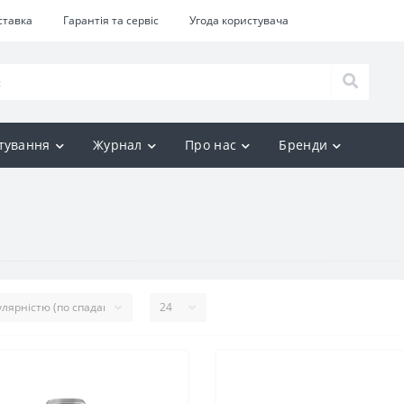
ставка
Гарантія та сервіс
Угода користувача
тування
Журнал
Про нас
Бренди