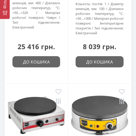
Фільтр
млинців, мм:
400
Діапазон
Кількість постів:
1
Діаметр
робочих температур, °C:
млинців, мм:
100
Діапазон
+50...+320
Матеріал
робочих температур, °C:
робочої поверхні:
Чавун
+50...+300
Матеріал робочої
Тип підключення:
поверхні:
Антипригарне
Електричний
покриття
Тип підключення:
Електричний
25 416 грн.
8 039 грн.
ДО КОШИКА
ДО КОШИКА