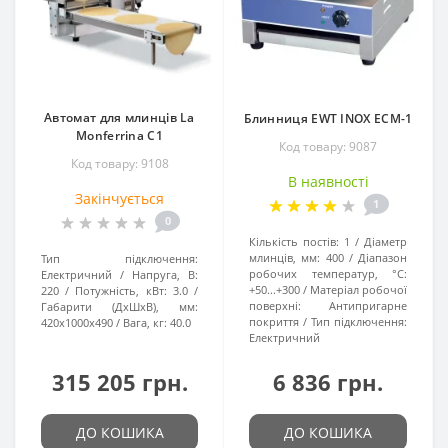
Автомат для млинців La
Блинниця EWT INOX ECM-1
Monferrina С1
Код товару: 9087
Код товару: 9108
В наявності
Закінчується
1
0
Кількість постів:
1
Діаметр
млинців, мм:
400
Діапазон
Тип підключення:
робочих температур, °C:
Електричний
Напруга, В:
+50...+300
Матеріал робочої
220
Потужність, кВт:
3.0
поверхні:
Антипригарне
Габарити (ДхШхВ), мм:
покриття
Тип підключення:
420x1000x490
Вага, кг:
40.0
Електричний
315 205 грн.
6 836 грн.
ДО КОШИКА
ДО КОШИКА