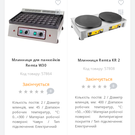
Млинниця для панкейків
Млинниця Remta KR 2
Remta W30
Код товару: 57808
Код товару: 57864
Закінчується
Закінчується
0
0
Кількість постів:
2
Діаметр
млинців, мм:
400
Діапазон
Кількість постів:
2
Діаметр
робочих температур, °C:
млинців, мм:
45
Діапазон
+50...+300
Матеріал робочої
робочих температур, °C:
поверхні:
Антипригарне
0...+300
Матеріал робочої
покриття
Тип підключення:
поверхні:
Чавун
Тип
Електричний
підключення:
Електричний