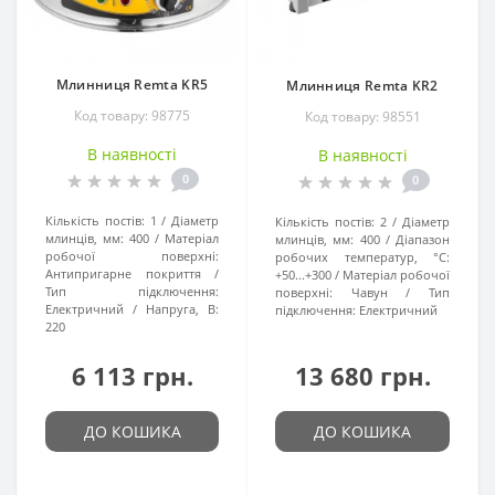
Млинниця Remta KR5
Млинниця Remta KR2
Код товару: 98775
Код товару: 98551
В наявності
В наявності
0
0
Кількість постів:
1
Діаметр
Кількість постів:
2
Діаметр
млинців, мм:
400
Матеріал
млинців, мм:
400
Діапазон
робочої поверхні:
робочих температур, °C:
Антипригарне покриття
+50...+300
Матеріал робочої
Тип підключення:
поверхні:
Чавун
Тип
Електричний
Напруга, В:
підключення:
Електричний
220
6 113 грн.
13 680 грн.
ДО КОШИКА
ДО КОШИКА