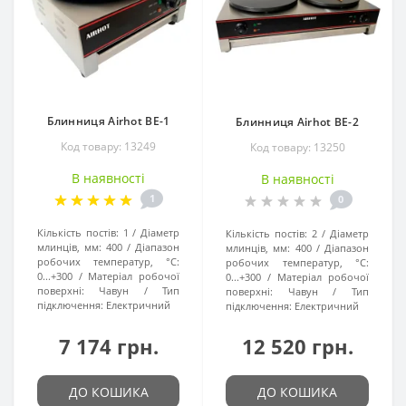
Блинниця Airhot BE-1
Блинниця Airhot BE-2
Код товару: 13249
Код товару: 13250
В наявності
В наявності
1
0
Кількість постів:
1
Діаметр
Кількість постів:
2
Діаметр
млинців, мм:
400
Діапазон
млинців, мм:
400
Діапазон
робочих температур, °C:
робочих температур, °C:
0...+300
Матеріал робочої
0...+300
Матеріал робочої
поверхні:
Чавун
Тип
поверхні:
Чавун
Тип
підключення:
Електричний
підключення:
Електричний
7 174 грн.
12 520 грн.
ДО КОШИКА
ДО КОШИКА