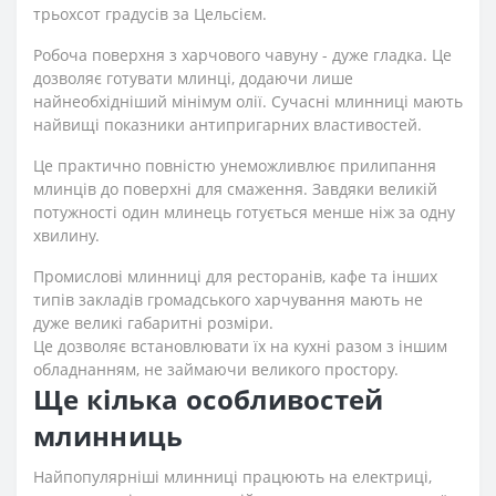
трьохсот градусів за Цельсієм.
Робоча поверхня з харчового чавуну - дуже гладка. Це
дозволяє готувати млинці, додаючи лише
найнеобхідніший мінімум олії. Сучасні млинниці мають
найвищі показники антипригарних властивостей.
Це практично повністю унеможливлює прилипання
млинців до поверхні для смаження. Завдяки великій
потужності один млинець готується менше ніж за одну
хвилину.
Промислові млинниці для ресторанів, кафе та інших
типів закладів громадського харчування мають не
дуже великі габаритні розміри.
Це дозволяє встановлювати їх на кухні разом з іншим
обладнанням, не займаючи великого простору.
Ще кілька особливостей
млинниць
Найпопулярніші млинниці працюють на електриці,