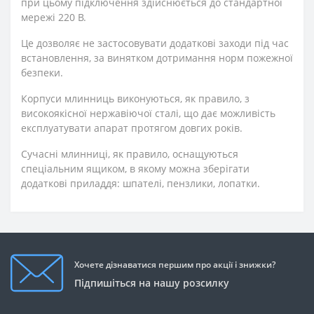
при цьому підключення здійснюється до стандартної
мережі 220 В.
Це дозволяє не застосовувати додаткові заходи під час
встановлення, за винятком дотримання норм пожежної
безпеки.
Корпуси млинниць виконуються, як правило, з
високоякісної нержавіючої сталі, що дає можливість
експлуатувати апарат протягом довгих років.
Сучасні млинниці, як правило, оснащуються
спеціальним ящиком, в якому можна зберігати
додаткові приладдя: шпателі, пензлики, лопатки.
Хочете дізнаватися першим про акції і знижки?
Підпишіться на нашу розсилку