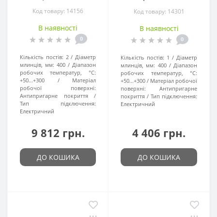
Код товару: 14156
Код товару: 14301
В наявності
В наявності
0
0
Кількість постів:
2
Діаметр
Кількість постів:
1
Діаметр
млинців, мм:
400
Діапазон
млинців, мм:
400
Діапазон
робочих температур, °C:
робочих температур, °C:
+50...+300
Матеріал
+50...+300
Матеріал робочої
робочої поверхні:
поверхні:
Антипригарне
Антипригарне покриття
покриття
Тип підключення:
Тип підключення:
Електричний
Електричний
9 812 грн.
4 406 грн.
ДО КОШИКА
ДО КОШИКА