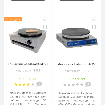
Хіт продажу
Блинниця GoodFood CM10R
Млинниця Кий-В БЛ-1-350
Код товару: 13683
Код товару: 14119
В наявності
В наявності
3
0
Кількість постів:
1
Діаметр
Кількість постів:
1
Діаметр
млинців, мм:
400
Діапазон
млинців, мм:
350
Діапазон
робочих температур, °C:
робочих температур, °C:
+50...+300
Матеріал
+50...+320
Матеріал робочої