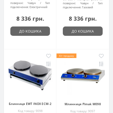
поверхні:
Чавун
Тип
поверхні:
Чавун
Тип
підключення:
Електричний
підключення:
Газовий
8 336 грн.
8 336 грн.
ДО КОШИКА
ДО КОШИКА
Хіт продажу
Блинниця EWT INOX ECM-2
Млинниця Pimak M098
Код товару: 9098
Код товару: 9097