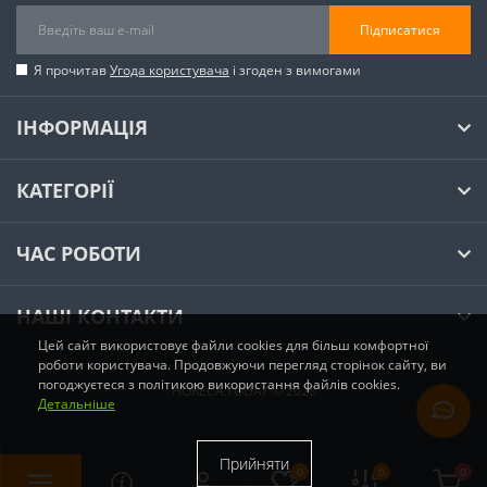
Підписатися
Я прочитав
Угода користувача
і згоден з вимогами
ІНФОРМАЦІЯ
КАТЕГОРІЇ
ЧАС РОБОТИ
НАШІ КОНТАКТИ
Цей сайт використовує файли cookies для більш комфортної
роботи користувача. Продовжуючи перегляд сторінок сайту, ви
погоджуєтеся з політикою використання файлів cookies.
HORECA.TODAY © 2026
Детальніше
Прийняти
0
0
0