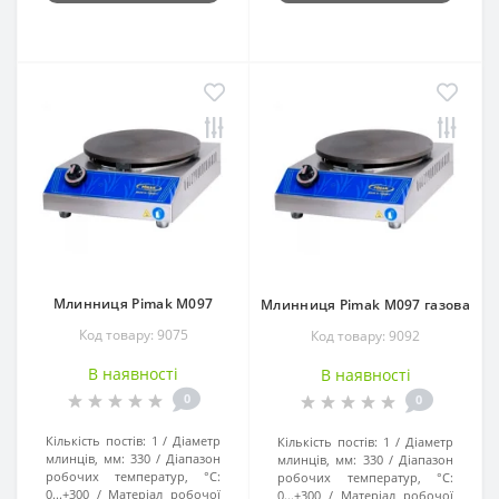
Млинниця Pimak M097
Млинниця Pimak M097 газова
Код товару: 9075
Код товару: 9092
В наявності
В наявності
0
0
Кількість постів:
1
Діаметр
Кількість постів:
1
Діаметр
млинців, мм:
330
Діапазон
млинців, мм:
330
Діапазон
робочих температур, °C:
робочих температур, °C:
0...+300
Матеріал робочої
0...+300
Матеріал робочої