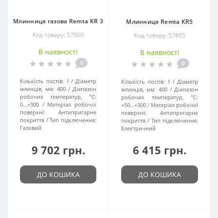
Млинниця газова Remta KR 3
Млинниця Remta KR5
Код товару: 57900
Код товару: 57865
В наявності
В наявності
0
0
Кількість постів:
1
Діаметр
Кількість постів:
1
Діаметр
млинців, мм:
400
Діапазон
млинців, мм:
400
Діапазон
робочих температур, °C:
робочих температур, °C:
0...+300
Матеріал робочої
+50...+300
Матеріал робочої
поверхні:
Антипригарне
поверхні:
Антипригарне
покриття
Тип підключення:
покриття
Тип підключення:
Газовий
Електричний
9 702 грн.
6 415 грн.
ДО КОШИКА
ДО КОШИКА