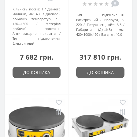
0
Кількість постів:
1
Діаметр
млинців, мм:
400
Діапазон
Тип підключення:
робочих температур, °C:
Електричний
Напруга, В:
+50...+300
Матеріал
220
Потужність, кВт:
3.3
робочої поверхні:
Габарити (ДхШхВ), мм:
Антипригарне покриття
420x1000x490
Вага, кг:
40.0
Тип підключення:
Електричний
7 682 грн.
317 810 грн.
ДО КОШИКА
ДО КОШИКА