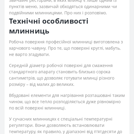
Звичайні ресторани, в яких млинці є лише одним із
пунктів меню, зазвичай обходяться одинарними чи
подвійними млинницями. Про них і розповімо.
Технічні особливості
млинниць
Робоча поверхня професійної млинниці виготовлена з
харчового чавуну. Про те, що поверхні круглі, мабуть,
не варто згадувати.
Середній діаметр робочої поверхні для смаження
стандартного апарату становить близько сорока
сантиметрів, що дозволяє готувати млинці різного
розміру – від малих до великих.
Вбудовані елементи для нагрівання розташовані таким
чином, що все тепло розподіляється дуже рівномірно
по всій поверхні млинниці.
У сучасних млинницях є спеціальні температурні
регулятори. Вони дозволяють встановлювати
температуру, як правило, у діапазоні від п'ятдесяти до