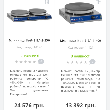
Млинниця Кий-В БЛ-2-350
Млинниця Кий-В БЛ-1-400
Код товару: 14120
Код товару: 14121
В наявності
В наявності
0
0
Кількість постів:
2
Діаметр
Кількість постів:
1
Діаметр
млинців, мм:
350
Діапазон
млинців, мм:
400
Діапазон
робочих температур, °C:
робочих температур, °C:
+50...+320
Матеріал
+50...+320
Матеріал робочої
робочої поверхні:
Чавун
поверхні:
Чавун
Тип
Тип підключення:
підключення:
Електричний
Електричний
24 576 грн.
13 392 грн.