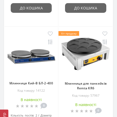
ДО КОШИКА
ДО КОШИКА
Хіт продажу
Млинниця Кий-В БЛ-2-400
Млинниця для панкейків
Remta KR6
Код товару: 14122
Код товару: 57967
В наявності
В наявності
0
0
Кількість постів:
2
Діаметр