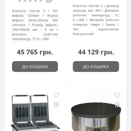
Кількість постів:
2
Діаметр
млинців, мм:
400
Діапазон
Кількість постів:
2
Тип
робочих температур, °C:
вафель:
Об'ємні
Форма
0...+300
Матеріал робочої
вафель:
Бельгійська 4х6
поверхні:
Чавун / Емаль
клітинок
Розмір вафель:
Тип підключення:
100x180x26 мм - 4 шт
Електричний
Діапазон робочих
температур, °C:
0...+300
45 765 грн.
44 129 грн.
ДО КОШИКА
ДО КОШИКА