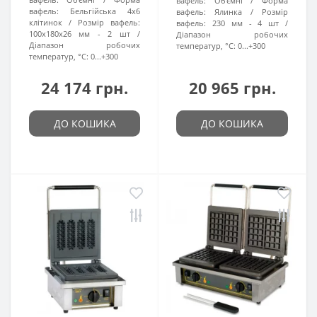
вафель:
Об'ємні
Форма
вафель:
Бельгійська 4х6
вафель:
Ялинка
Розмір
клітинок
Розмір вафель:
вафель:
230 мм - 4 шт
100x180x26 мм - 2 шт
Діапазон робочих
Діапазон робочих
температур, °C:
0...+300
температур, °C:
0...+300
24 174 грн.
20 965 грн.
ДО КОШИКА
ДО КОШИКА