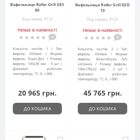
Вафельниця Roller Grill GES
Вафельниця Roller Grill GED
80
10
Код товару: 9132
Код товару: 9126
Немає в наявності
Немає в наявності
0
0
Кількість постів:
1
Тип
Кількість постів:
2
Тип
вафель:
Об'ємні
Форма
вафель:
Об'ємні
Форма
вафель:
Корн-Дог
Розмір
вафель:
Бельгійська 3х5
вафель:
145x38 мм - 4 шт
клітинок
Розмір вафель:
Діапазон робочих
100x170x22 мм - 2 шт
температур, °C:
0...+300
Діапазон робочих
температур, °C:
0...+300
20 965 грн.
45 765 грн.
ДО КОШИКА
ДО КОШИКА