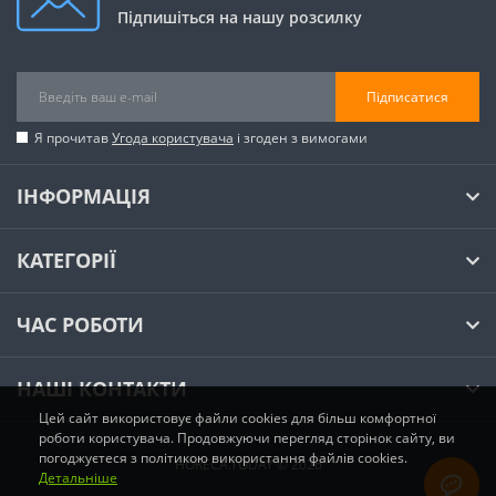
Підпишіться на нашу розсилку
Підписатися
Я прочитав
Угода користувача
і згоден з вимогами
ІНФОРМАЦІЯ
КАТЕГОРІЇ
ЧАС РОБОТИ
НАШІ КОНТАКТИ
Цей сайт використовує файли cookies для більш комфортної
роботи користувача. Продовжуючи перегляд сторінок сайту, ви
погоджуєтеся з політикою використання файлів cookies.
HORECA.TODAY © 2026
Детальніше