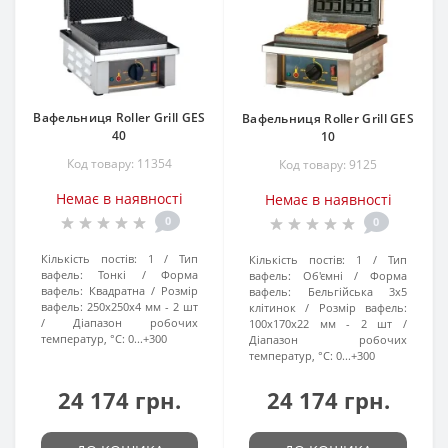
Вафельниця Roller Grill GES
Вафельниця Roller Grill GES
40
10
Код товару: 11354
Код товару: 9125
Немає в наявності
Немає в наявності
0
0
Кількість постів:
1
Тип
Кількість постів:
1
Тип
вафель:
Тонкі
Форма
вафель:
Об'ємні
Форма
вафель:
Квадратна
Розмір
вафель:
Бельгійська 3х5
вафель:
250x250x4 мм - 2 шт
клітинок
Розмір вафель:
Діапазон робочих
100x170x22 мм - 2 шт
температур, °C:
0...+300
Діапазон робочих
температур, °C:
0...+300
24 174 грн.
24 174 грн.