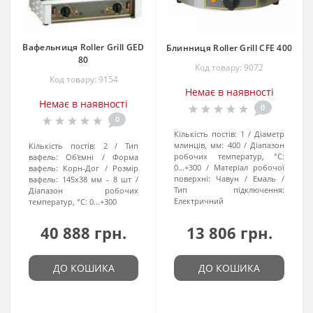
Вафельниця Roller Grill GED
Блинниця Roller Grill CFE 400
80
Код товару: 9072
Код товару: 9154
Немає в наявності
Немає в наявності
0
0
Кількість постів:
1
Діаметр
млинців, мм:
400
Діапазон
Кількість постів:
2
Тип
робочих температур, °C:
вафель:
Об'ємні
Форма
0...+300
Матеріал робочої
вафель:
Корн-Дог
Розмір
поверхні:
Чавун / Емаль
вафель:
145x38 мм - 8 шт
Тип підключення:
Діапазон робочих
Електричний
температур, °C:
0...+300
40 888 грн.
13 806 грн.
ДО КОШИКА
ДО КОШИКА