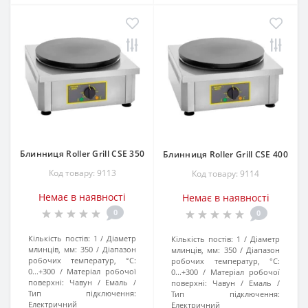
Блинниця Roller Grill CSE 350
Блинниця Roller Grill CSE 400
Код товару: 9113
Код товару: 9114
Немає в наявності
Немає в наявності
0
0
Кількість постів:
1
Діаметр
Кількість постів:
1
Діаметр
млинців, мм:
350
Діапазон
млинців, мм:
350
Діапазон
робочих температур, °C:
робочих температур, °C:
0...+300
Матеріал робочої
0...+300
Матеріал робочої
поверхні:
Чавун / Емаль
поверхні:
Чавун / Емаль
Тип підключення:
Тип підключення:
Електричний
Електричний