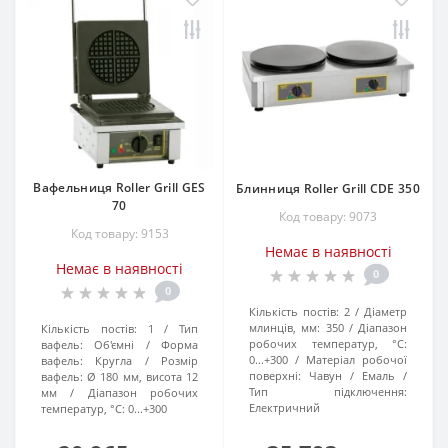
Вафельниця Roller Grill GES
Блинниця Roller Grill CDE 350
70
Код товару: 9073
Код товару: 9153
Немає в наявності
Немає в наявності
0
0
Кількість постів:
2
Діаметр
млинців, мм:
350
Діапазон
Кількість постів:
1
Тип
робочих температур, °C:
вафель:
Об'ємні
Форма
0...+300
Матеріал робочої
вафель:
Кругла
Розмір
поверхні:
Чавун / Емаль
вафель:
Ø 180 мм, висота 12
Тип підключення:
мм
Діапазон робочих
Електричний
температур, °C:
0...+300