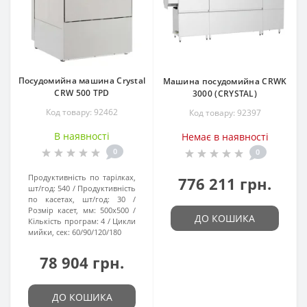
Посудомийна машина Crystal
Машина посудомийна CRWK
CRW 500 TPD
3000 (CRYSTAL)
Код товару: 92462
Код товару: 92397
В наявності
Немає в наявності
0
0
Продуктивність по тарілках,
776 211 грн.
шт/год:
540
Продуктивність
по касетах, шт/год:
30
Розмір касет, мм:
500x500
ДО КОШИКА
Кількість програм:
4
Цикли
мийки, сек:
60/90/120/180
78 904 грн.
ДО КОШИКА