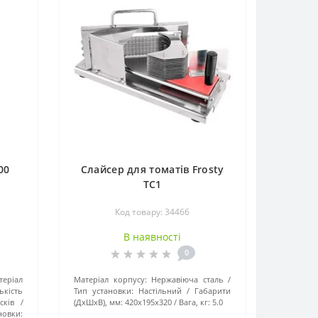
00
Слайсер для томатів Frosty
TC1
Код товару: 34466
В наявності
0
теріал
Матеріал корпусу:
Нержавіюча сталь
ькість
Тип установки:
Настільний
Габарити
сків
(ДхШхВ), мм:
420x195x320
Вага, кг:
5.0
новки: