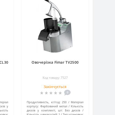
CL30
Овочерізка Fimar TV2500
Код товару: 7527
Закінчується
0
теріал
Продуктивність, кг/год:
250
Матеріал
сків у
корпусу:
Фарбований метал
Кількість
ькість
дисків у комплекті, шт:
Без дисків
овки:
Кількість швидкостей:
1
Тип установки: