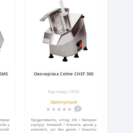
65MS
Овочерізка Celme CHEF 300
Код товару: 14552
Закінчується
0
теріал
Продуктивність, кг/год:
250
Матеріал
сків у
корпусу:
Алюміній
Кількість дисків у
остей:
комплекті, шт:
Без дисків
Кількість