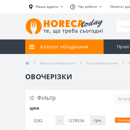
Наша адреса
Час роботи
Оплата і до
Каталог обладнання
Проєк
Каталог обладнання
Електромеханічне
ОВОЧЕРІЗКИ
Фільтр
ЦІНА
-
грн.
Популяр