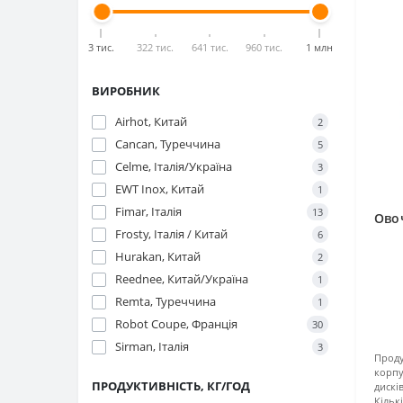
3 тис.
322 тис.
641 тис.
960 тис.
1 млн
ВИРОБНИК
Airhot, Китай
2
Cancan, Туреччина
5
Celme, Італія/Україна
3
EWT Inox, Китай
1
Fimar, Італія
13
Ово
Frosty, Італія / Китай
6
Hurakan, Китай
2
Reednee, Китай/Україна
1
Remta, Туреччина
1
Robot Coupe, Франція
30
Sirman, Італія
3
Проду
корпу
ПРОДУКТИВНІСТЬ, КГ/ГОД
дискі
Кільк