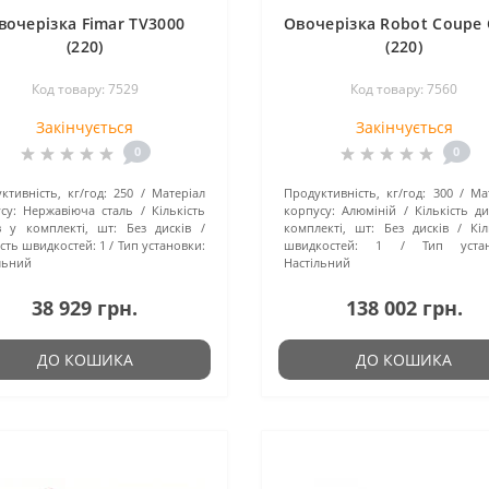
вочерізка Fimar TV3000
Овочерізка Robot Coupe 
(220)
(220)
Код товару: 7529
Код товару: 7560
Закінчується
Закінчується
0
0
ктивність, кг/год:
250
Матеріал
Продуктивність, кг/год:
300
Ма
су:
Нержавіюча сталь
Кількість
корпусу:
Алюміній
Кількість ди
в у комплекті, шт:
Без дисків
комплекті, шт:
Без дисків
Кіл
ість швидкостей:
1
Тип установки:
швидкостей:
1
Тип устан
льний
Настільний
38 929 грн.
138 002 грн.
ДО КОШИКА
ДО КОШИКА