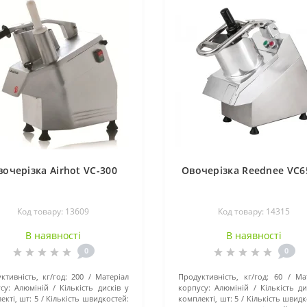
вочерізка Airhot VC-300
Овочерізка Reednee VC
Код товару: 13609
Код товару: 14315
В наявності
В наявності
0
0
ктивність, кг/год:
200
Матеріал
Продуктивність, кг/год:
60
Ма
су:
Алюміній
Кількість дисків у
корпусу:
Алюміній
Кількість ди
екті, шт:
5
Кількість швидкостей:
комплекті, шт:
5
Кількість швидк