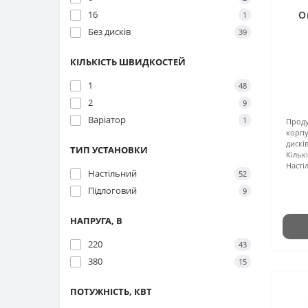
16
О
1
Без дисків
39
КІЛЬКІСТЬ ШВИДКОСТЕЙ
1
48
2
9
Варіатор
1
Проду
корпу
дискі
ТИП УСТАНОВКИ
Кільк
Насті
Настільний
52
Підлоговий
9
НАПРУГА, В
220
43
380
15
ПОТУЖНІСТЬ, КВТ