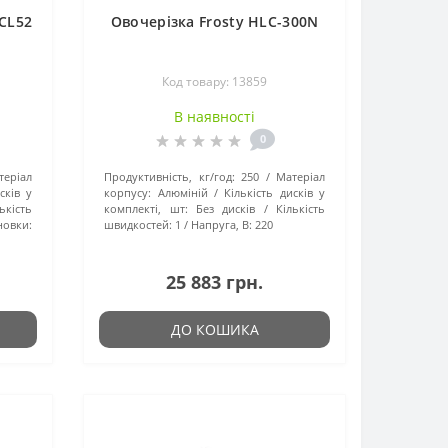
CL52
Овочерізка Frosty HLC-300N
Код товару: 13859
В наявності
0
теріал
Продуктивність, кг/год:
250
Матеріал
сків у
корпусу:
Алюміній
Кількість дисків у
ькість
комплекті, шт:
Без дисків
Кількість
овки:
швидкостей:
1
Напруга, В:
220
25 883 грн.
ДО КОШИКА