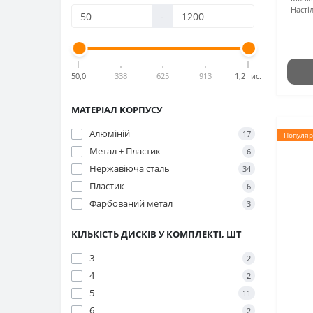
Насті
-
50,0
338
625
913
1,2 тис.
МАТЕРІАЛ КОРПУСУ
Алюміній
17
Популяр
Метал + Пластик
6
Нержавіюча сталь
34
Пластик
6
Фарбований метал
3
КІЛЬКІСТЬ ДИСКІВ У КОМПЛЕКТІ, ШТ
3
2
4
2
5
11
6
2