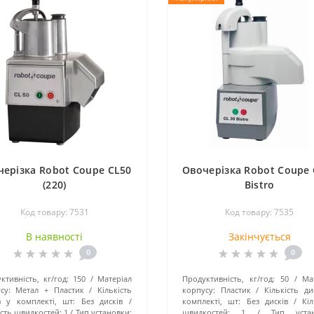
черізка Robot Coupe CL50
Овочерізка Robot Coupe 
(220)
Bistro
Код товару: 7531
Код товару: 7535
В наявності
Закінчується
0
0
ктивність, кг/год:
150
Матеріал
Продуктивність, кг/год:
50
Ма
су:
Метал + Пластик
Кількість
корпусу:
Пластик
Кількість ди
в у комплекті, шт:
Без дисків
комплекті, шт:
Без дисків
Кіл
ість швидкостей:
1
Тип установки:
швидкостей:
1
Тип устан