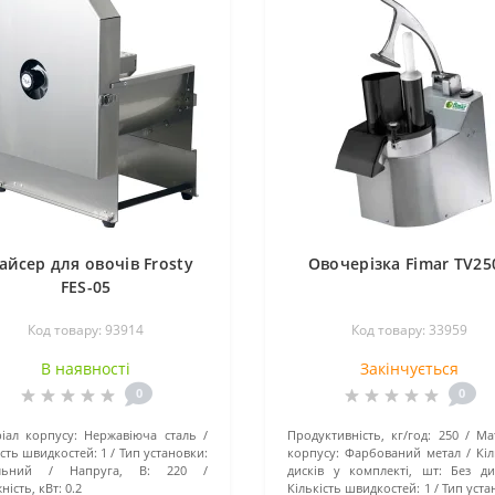
айсер для овочів Frosty
Овочерізка Fimar TV25
FES-05
Код товару: 93914
Код товару: 33959
В наявності
Закінчується
0
0
іал корпусу:
Нержавіюча сталь
Продуктивність, кг/год:
250
Ма
ість швидкостей:
1
Тип установки:
корпусу:
Фарбований метал
Кіл
льний
Напруга, В:
220
дисків у комплекті, шт:
Без ди
ність, кВт:
0.2
Кількість швидкостей:
1
Тип уста