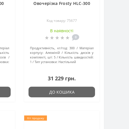
00
Овочерізка Frosty HLC-300
Код товару: 75677
В наявності
0
теріал
Продуктивність, кг/год:
300
Матеріал
ькість
корпусу:
Алюміній
Кількість дисків у
сків
комплекті, шт:
5
Кількість швидкостей:
новки:
1
Тип установки:
Настільний
31 229 грн.
ДО КОШИКА
Хіт продажу