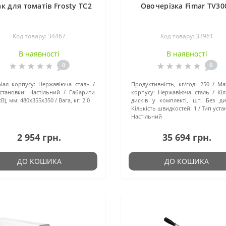
ак для томатів Frosty TC2
Овочерізка Fimar TV30
Код товару: 34467
Код товару: 33961
В наявності
В наявності
0
0
іал корпусу:
Нержавіюча сталь
Продуктивність, кг/год:
250
Ма
становки:
Настільний
Габарити
корпусу:
Нержавіюча сталь
Кіл
В), мм:
480x355x350
Вага, кг:
2.0
дисків у комплекті, шт:
Без ди
Кількість швидкостей:
1
Тип уста
Настільний
2 954 грн.
35 694 грн.
ДО КОШИКА
ДО КОШИКА