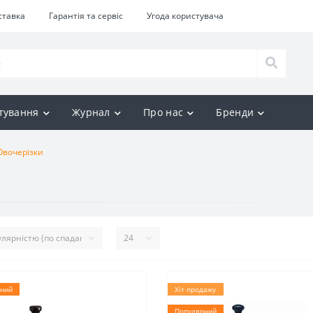
ставка
Гарантія та сервіс
Угода користувача
тування
Журнал
Про нас
Бренди
Овочерізки
ний
Хіт продажу
Популярний