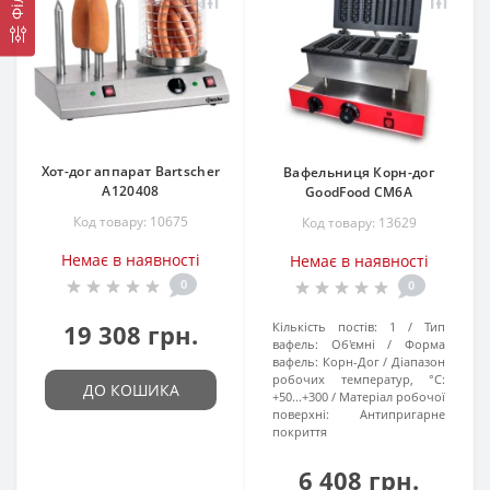
Хот-дог аппарат Bartscher
Вафельниця Корн-дог
A120408
GoodFood CM6A
Код товару: 10675
Код товару: 13629
Немає в наявності
Немає в наявності
0
0
19 308 грн.
Кількість постів:
1
Тип
вафель:
Об'ємні
Форма
вафель:
Корн-Дог
Діапазон
робочих температур, °C:
ДО КОШИКА
+50...+300
Матеріал робочої
поверхні:
Антипригарне
покриття
6 408 грн.