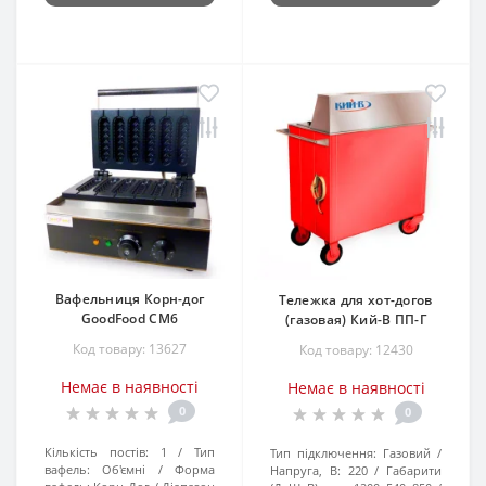
Вафельниця Корн-дог
Тележка для хот-догов
GoodFood CM6
(газовая) Кий-В ПП-Г
Код товару: 13627
Код товару: 12430
Немає в наявності
Немає в наявності
0
0
Кількість постів:
1
Тип
Тип підключення:
Газовий
вафель:
Об'ємні
Форма
Напруга, В:
220
Габарити