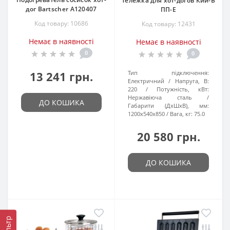
Тележка для хот-догов Кий-В
дог Bartscher A120407
ПП-Е
Код товару: 10686
Код товару: 12431
Немає в наявності
Немає в наявності
0
0
13 241 грн.
Тип підключення:
Електричний
Напруга, В:
220
Потужність, кВт:
Нержавіюча сталь
ДО КОШИКА
Габарити (ДхШхВ), мм:
1200x540x850
Вага, кг:
75.0
20 580 грн.
ДО КОШИКА
Фільтр