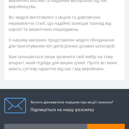
виключно якісних та надійних матеріалів під час
виробництва.
Всі моделі виготовлені з міцної та довговічної
нержавіючої сталі, що надійно захищає прилад від
корозії та механічних пошкоджень.
У нашому магазині представлені моделі обладнання
для приготування хот-догів різних цінових категорій.
Вам залишається лише зупинити свій вибір на тому
апараті, який підійде для ваших цілей. Проте всі вони
мають суттєву гарантію від нас і від виробника.
Хочете дізнаватися першим про акції і знижки?
Підпишіться на нашу розсилку