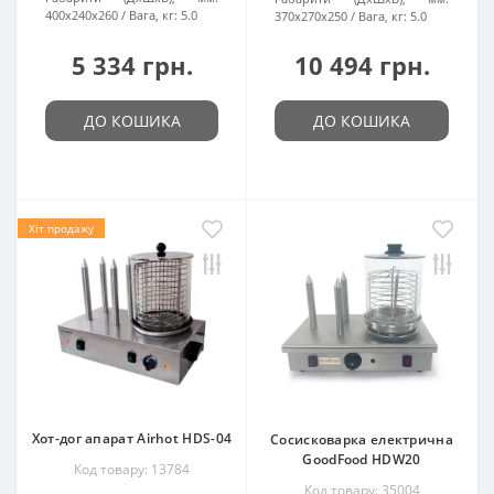
400x240x260
Вага, кг:
5.0
370x270x250
Вага, кг:
5.0
5 334 грн.
10 494 грн.
ДО КОШИКА
ДО КОШИКА
Хіт продажу
Хот-дог апарат Airhot HDS-04
Сосисковарка електрична
GoodFood HDW20
Код товару: 13784
Код товару: 35004