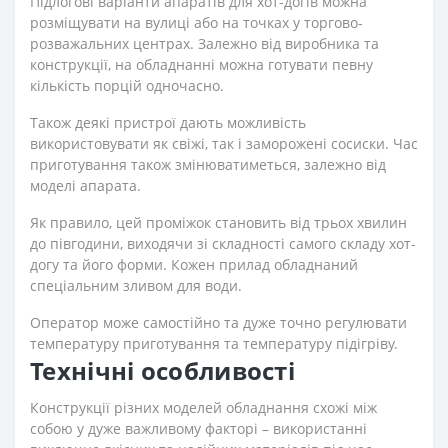
Підлогові варіанти апаратів для хот-догів можна
розміщувати на вулиці або на точках у торгово-
розважальних центрах. Залежно від виробника та
конструкції, на обладнанні можна готувати певну
кількість порцій одночасно.
Також деякі пристрої дають можливість
використовувати як свіжі, так і заморожені сосиски. Час
приготування також змінюватиметься, залежно від
моделі апарата.
Як правило, цей проміжок становить від трьох хвилин
до півгодини, виходячи зі складності самого складу хот-
догу та його форми. Кожен прилад обладнаний
спеціальним зливом для води.
Оператор може самостійно та дуже точно регулювати
температуру приготування та температуру підігріву.
Технічні особливості
Конструкції різних моделей обладнання схожі між
собою у дуже важливому факторі – використанні