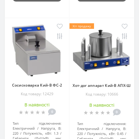
Хіт продажу
Сосисковарка Кий-В ФС-2
Хот-дог аппарат Кий-В АПХ-Ш
Код товару: 12429
Код товару: 10666
В наявності
В наявності
0
0
Тип підключення:
Тип підключення:
Електричний
Напруга, В:
Електричний
Напруга, В:
220
Потужність, кВт:
1.3
220
Потужність, кВт:
0.45
Габарити (ДхШхВ), мм:
Габарити (ДхШхВ), мм: