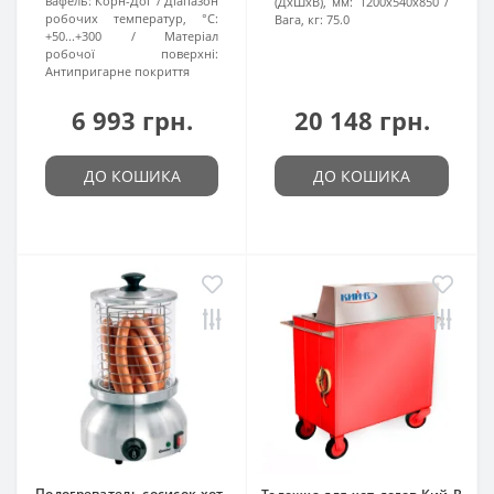
вафель:
Корн-Дог
Діапазон
(ДхШхВ), мм:
1200x540x850
робочих температур, °C:
Вага, кг:
75.0
+50...+300
Матеріал
робочої поверхні:
Антипригарне покриття
6 993 грн.
20 148 грн.
ДО КОШИКА
ДО КОШИКА
Подогреватель сосисок хот-