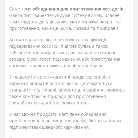
Саме тому
обладнання для приготування хот-догів
має попит і забезпечує дуже суттєву вигоду. Власне,
сам склад хот-догу дозволяє мати мінімум витрат на
приготування, адже це булка, сосиска та приправи.
Апарати для хот-догів виконують такі функції -
піджарювання сосиски, підігрів булки, а також
забезпечення майданчика для складання готової
страви. Можливості підсмаження або приготування
сосиски та залежатимуть від обраної моделі.
У нашому інтернет-магазині представлені різні
варіанти апаратів для хот-догів. Це можуть бути
стандартні підігрівачі, апарати для варіння сосиски, а
також комплексні прилади для приготування
звичайних хот-догів та сосисок у тесті.
У нас можна придбати настільне обладнання,
призначене для розміщення у кафе, бістро та інших
підприємствах швидкого харчування.