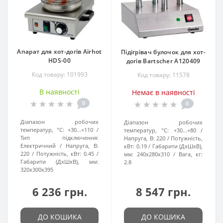
Апарат для хот-догів Airhot
Підігрівач булочок для хот-
HDS-00
догів Bartscher A120409
Код товару: 101993
Код товару: 11578
В наявності
Немає в наявності
0
0
Діапазон робочих
Діапазон робочих
температур, °C:
+30...+110
температур, °C:
+30...+80
Тип підключення:
Напруга, В:
220
Потужність,
Електричний
Напруга, В:
кВт:
0.19
Габарити (ДхШхВ),
220
Потужність, кВт:
0.45
мм:
240x280x310
Вага, кг:
Габарити (ДхШхВ), мм:
2.8
320x300x395
6 236 грн.
8 547 грн.
ДО КОШИКА
ДО КОШИКА