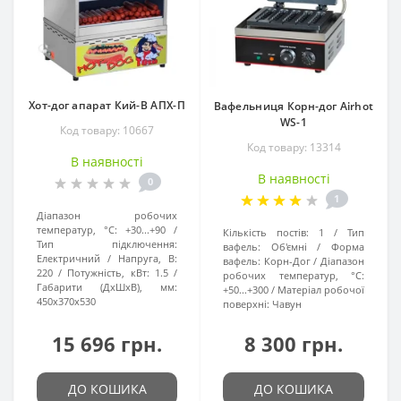
Хот-дог апарат Кий-В АПХ-П
Вафельниця Корн-дог Airhot
WS-1
Код товару: 10667
Код товару: 13314
В наявності
В наявності
0
1
Діапазон робочих
температур, °C:
+30...+90
Кількість постів:
1
Тип
Тип підключення:
вафель:
Об'ємні
Форма
Електричний
Напруга, В:
вафель:
Корн-Дог
Діапазон
220
Потужність, кВт:
1.5
робочих температур, °C:
Габарити (ДхШхВ), мм:
+50...+300
Матеріал робочої
450x370x530
поверхні:
Чавун
15 696 грн.
8 300 грн.
ДО КОШИКА
ДО КОШИКА