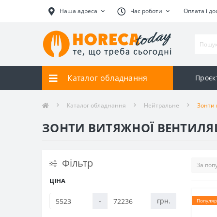
Наша адреса
Час роботи
Оплата і до
Каталог обладнання
Проєк
Каталог обладнання
Нейтральне
Зонти 
ЗОНТИ ВИТЯЖНОЇ ВЕНТИЛЯЦ
Фільтр
ЦІНА
-
грн.
Популяр