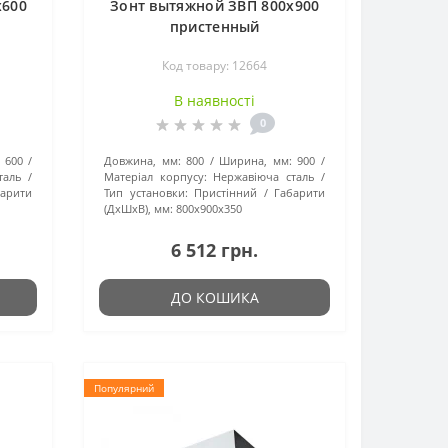
x600
Зонт вытяжной ЗВП 800x900
пристенный
Код товару: 12664
В наявності
0
600
Довжина, мм:
800
Ширина, мм:
900
таль
Матеріал корпусу:
Нержавіюча сталь
барити
Тип установки:
Пристінний
Габарити
(ДхШхВ), мм:
800x900x350
6 512 грн.
ДО КОШИКА
Популярний