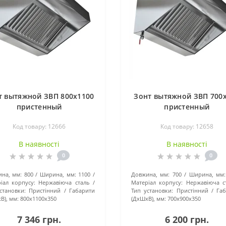
т вытяжной ЗВП 800x1100
Зонт вытяжной ЗВП 700
пристенный
пристенный
Код товару: 12666
Код товару: 12658
В наявності
В наявності
0
0
на, мм:
800
Ширина, мм:
1100
Довжина, мм:
700
Ширина, мм:
іал корпусу:
Нержавіюча сталь
Матеріал корпусу:
Нержавіюча с
становки:
Пристінний
Габарити
Тип установки:
Пристінний
Га
В), мм:
800x1100x350
(ДхШхВ), мм:
700x900x350
7 346 грн.
6 200 грн.