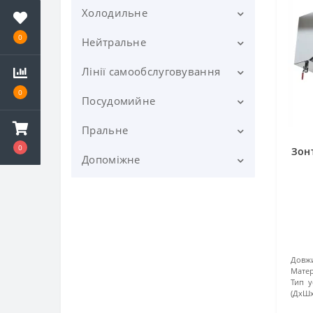
Вітрини теплові
Холодильне
Блендери
0
Грилі
Бліксери
Нейтральне
Бонети
Вапо-грилі
Дегідратори
Вакууматори
Вітрини для суші (суші-кейси)
Лінії самообслуговування
Бази для кавомашин
0
Грилі для курей
Кип'ятильники
Запайщики
Вітрини холодильні
Ванни мийні
Посудомийне
Вітрини самообслуговування
гастрономічні
холодильні
Грилі контактні
Котли харчові
Кавомолки
Візки вантажні
Пральне
Апарати для полірування
Вітрини холодильні для
Кип'ятильники
посуду
0
Грилі роликові
Зон
Кукурудзоварки
Картоплерізки
інгредієнтів
Візки сервірувальні
Допоміжне
Обладнання прасувальне
Марміти других страв
Машини бокаломийні
Грилі-саламандра
Макароноварки
Картоплечистки
Вітрини холодильні
Зонти витяжної вентиляції
Машини пральні
Ваги
кондитерські
Марміти настільні
Машини котломийні
Лава-грилі
Марміти настільні
Комбайни та процесори
Підставки під печі
Машини сушильні
Гастроємності
кухонні
Гірки холодильні (Регали)
Марміти перших страв
Машини купольного типу
Тепан-які
Марміти-Чафіндіши
Підтоварники
Душируючі пристрої
Куттери
Гранітори
Модулі касові
Машини тунельного типу
Шашличниці та грилі-барбекю
Довжи
Млинниці
Полиці кухонні
Матер
(конвеєрні)
Пастки інсектицидні
Тип у
Льодокришителі
Льодогенератори
Модулі кутові
(ДхШх
Обладнання для конопіци
Станції бармена
Машини фронтального типу
Подрібнювачі відходів