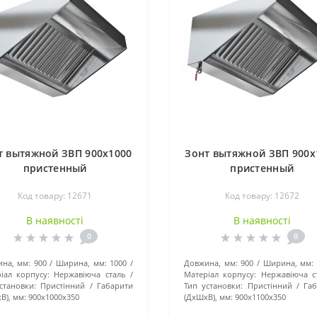
т вытяжной ЗВП 900x1000
Зонт вытяжной ЗВП 900x
пристенный
пристенный
Код товару: 12671
Код товару: 12672
В наявності
В наявності
0
0
на, мм:
900
Ширина, мм:
1000
Довжина, мм:
900
Ширина, мм:
іал корпусу:
Нержавіюча сталь
Матеріал корпусу:
Нержавіюча с
становки:
Пристінний
Габарити
Тип установки:
Пристінний
Га
В), мм:
900x1000x350
(ДхШхВ), мм:
900x1100x350