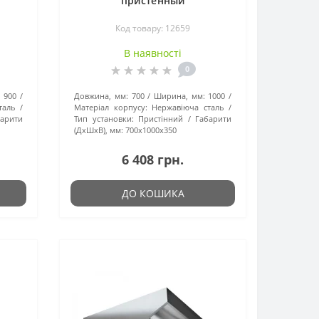
пристенный
Код товару: 12659
В наявності
0
900
Довжина, мм:
700
Ширина, мм:
1000
таль
Матеріал корпусу:
Нержавіюча сталь
барити
Тип установки:
Пристінний
Габарити
(ДхШхВ), мм:
700x1000x350
6 408 грн.
ДО КОШИКА