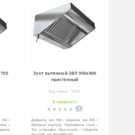
x700
Зонт вытяжной ЗВП 900x800
пристенный
Код товару: 12669
В наявності
0
700
Довжина, мм:
900
Ширина, мм:
800
таль
Матеріал корпусу:
Нержавіюча сталь
барити
Тип установки:
Пристінний
Габарити
(ДхШхВ), мм:
900x800x350