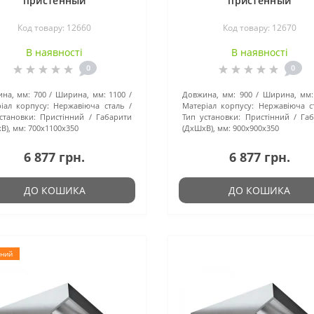
пристенный
пристенный
Код товару: 12660
Код товару: 12670
В наявності
В наявності
0
0
на, мм:
700
Ширина, мм:
1100
Довжина, мм:
900
Ширина, мм:
іал корпусу:
Нержавіюча сталь
Матеріал корпусу:
Нержавіюча с
становки:
Пристінний
Габарити
Тип установки:
Пристінний
Га
В), мм:
700x1100x350
(ДхШхВ), мм:
900x900x350
6 877 грн.
6 877 грн.
ДО КОШИКА
ДО КОШИКА
ний