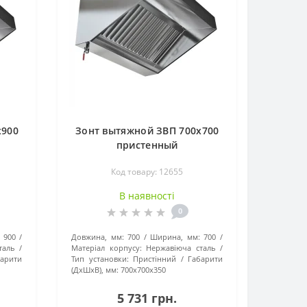
x900
Зонт вытяжной ЗВП 700x700
пристенный
Код товару: 12655
В наявності
0
900
Довжина, мм:
700
Ширина, мм:
700
таль
Матеріал корпусу:
Нержавіюча сталь
барити
Тип установки:
Пристінний
Габарити
(ДхШхВ), мм:
700x700x350
5 731 грн.