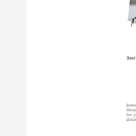
Фрешниці
Чебуречниці
Хліборізки
Шаурма
Шприци ковбасні
Шафи жарочні
Шафи пекарські
Шафи розстоєчні
Зон
Шоколадниці
Довжи
Матер
Тип у
(ДхШх