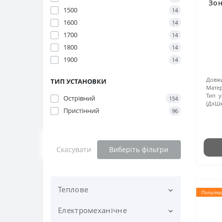
Зон
1500
14
1600
14
1700
14
1800
14
1900
14
Довжи
ТИП УСТАНОВКИ
Матер
Тип у
Острівний
154
(ДхШх
Пристінний
96
Скасувати
Виберіть фільтри
Теплове
Популяр
Електромеханічне
Вафельниці