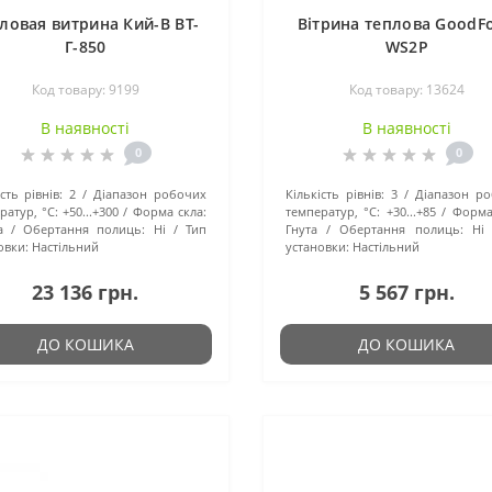
ловая витрина Кий-В ВТ-
Вітрина теплова GoodF
Г-850
WS2P
Код товару: 9199
Код товару: 13624
В наявності
В наявності
0
0
сть рівнів:
2
Діапазон робочих
Кількість рівнів:
3
Діапазон р
ратур, °C:
+50...+300
Форма скла:
температур, °C:
+30...+85
Форма
а
Обертання полиць:
Ні
Тип
Гнута
Обертання полиць:
Ні
овки:
Настільний
установки:
Настільний
23 136 грн.
5 567 грн.
ДО КОШИКА
ДО КОШИКА