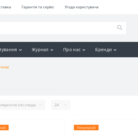
ставка
Гарантія та сервіс
Угода користувача
тування
Журнал
Про нас
Бренди
плові
ний
Популярний