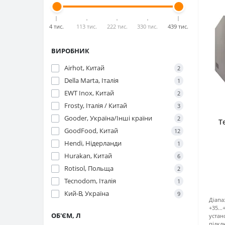
4 тис.
113 тис.
222 тис.
330 тис.
439 тис.
ВИРОБНИК
Airhot, Китай
2
Della Marta, Італія
1
EWT Inox, Китай
2
Frosty, Італія / Китай
3
Gooder, Україна/Інші країни
2
Т
GoodFood, Китай
12
Hendi, Нідерланди
1
Hurakan, Китай
6
Rotisol, Польща
2
Tecnodom, Італія
1
Кий-В, Україна
9
Діап
+35...
ОБ'ЄМ, Л
устан
підкл