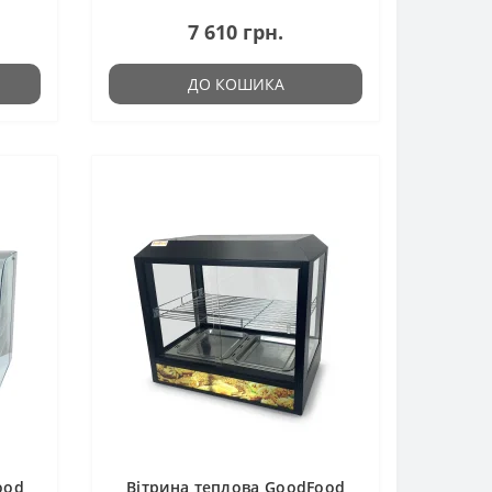
7 610 грн.
ДО КОШИКА
ood
Вітрина теплова GoodFood