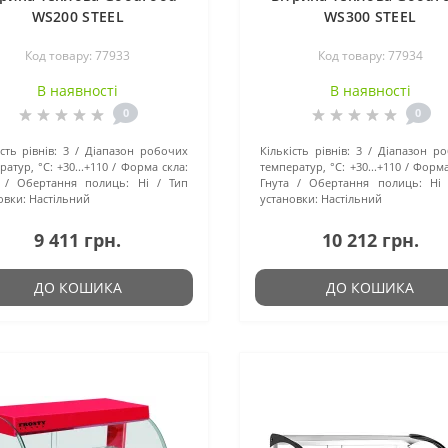
WS200 STEEL
WS300 STEEL
Код товару: 77933
Код товару: 77934
В наявності
В наявності
0
0
сть рівнів:
3
Діапазон робочих
Кількість рівнів:
3
Діапазон р
ратур, °C:
+30...+110
Форма скла:
температур, °C:
+30...+110
Форма
Обертання полиць:
Ні
Тип
Гнута
Обертання полиць:
Ні
овки:
Настільний
установки:
Настільний
9 411 грн.
10 212 грн.
ДО КОШИКА
ДО КОШИКА