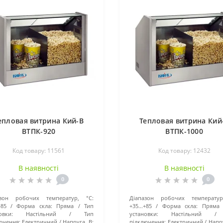
епловая витрина Кий-В
Тепловая витрина Кий
ВТПК-920
ВТПК-1000
Код товару: 11561
Код товару: 12432
В наявності
В наявності
0
0
азон робочих температур, °C:
Діапазон робочих температур
+85
Форма скла:
Пряма
Тип
+35...+85
Форма скла:
Пряма
овки:
Настільний
Тип
установки:
Настільний
ючення:
Електричний
Напруга, В:
підключення:
Електричний
Напру