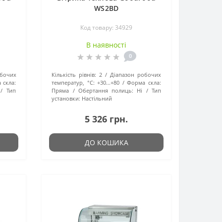
WS2BD
Код товару: 34929
В наявності
0
обочих
Кількість рівнів:
2
Діапазон робочих
 скла:
температур, °C:
+30...+80
Форма скла:
Тип
Пряма
Обертання полиць:
Ні
Тип
установки:
Настільний
5 326 грн.
ДО КОШИКА