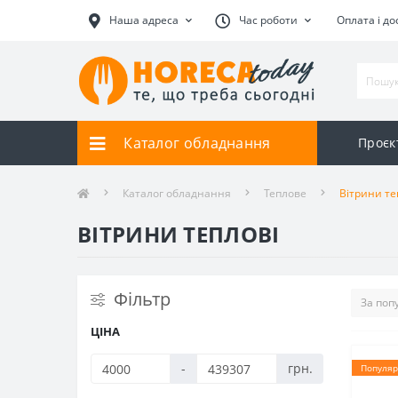
Наша адреса
Час роботи
Оплата і до
Каталог обладнання
Проєк
Каталог обладнання
Теплове
Вітрини те
ВІТРИНИ ТЕПЛОВІ
Фільтр
ЦІНА
-
грн.
Популяр