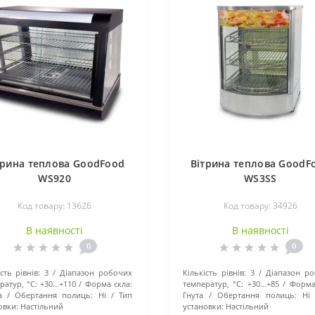
трина теплова GoodFood
Вітрина теплова GoodF
WS920
WS3SS
Код товару: 13626
Код товару: 34926
В наявності
В наявності
0
0
сть рівнів:
3
Діапазон робочих
Кількість рівнів:
3
Діапазон р
ратур, °C:
+30...+110
Форма скла:
температур, °C:
+30...+85
Форма
а
Обертання полиць:
Ні
Тип
Гнута
Обертання полиць:
Ні
овки:
Настільний
установки:
Настільний