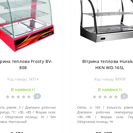
трина теплова Frosty BV-
Вітрина теплова Hurak
808
HKN WD-165L
Код товару: 34314
Код товару: 88938
В наявності
В наявності
0
0
сть рівнів:
3
Діапазон робочих
Об'єм, л:
165
Кількість рівнів
ратур, °C:
+30...+85
Форма скла:
Діапазон робочих температур
Обертання полиць:
Ні
Тип
+30...+90
Форма скла:
Гн
овки:
Настільний
Обертання полиць:
Ні