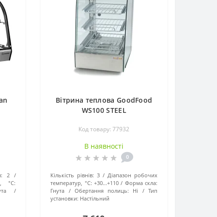
an
Вітрина теплова GoodFood
WS100 STEEL
Код товару: 77932
В наявності
0
:
2
Кількість рівнів:
3
Діапазон робочих
, °C:
температур, °C:
+30...+110
Форма скла:
ута
Гнута
Обертання полиць:
Ні
Тип
установки:
Настільний