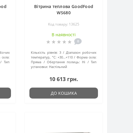
ood
Вітрина теплова GoodFood
WS680
Код товару: 13625
В наявності
0
обочих
Кількість рівнів:
3
Діапазон робочих
 скла:
температур, °C:
+30...+110
Форма скла:
Тип
Пряма
Обертання полиць:
Ні
Тип
установки:
Настільний
10 613 грн.
ДО КОШИКА