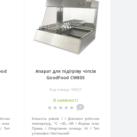
ood
Апарат для підігріву чіпсів
GoodFood CW80S
Код товару: 34927
В наявності
0
обочих
Кількість рівнів:
1
Діапазон робочих
 скла:
температур, °C:
+30...+85
Форма скла:
Тип
Пряма
Обертання полиць:
Ні
Тип
установки:
Настільний