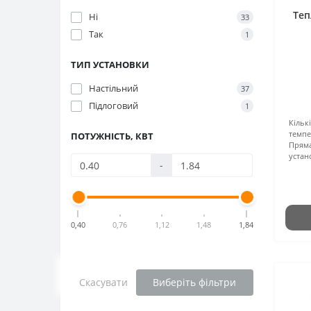
Теп
Ні
33
Так
1
ТИП УСТАНОВКИ
Настільний
37
Підлоговий
1
Кількі
темпе
ПОТУЖНІСТЬ, КВТ
Прям
устан
-
0,40
0,76
1,12
1,48
1,84
Скасувати
Виберіть фільтри