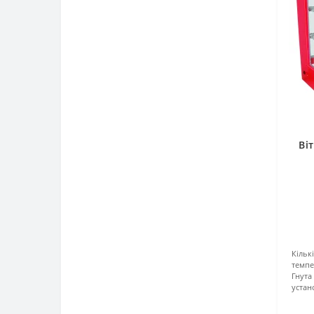
Тостери
Фаршемішалки
Фритюрниці
Фонтани шоколадні та винні
Хот-дог
Фрешниці
Чебуречниці
Хліборізки
Шаурма
Шприци ковбасні
Ві
Шафи жарочні
Шафи пекарські
Шафи розстоєчні
Шоколадниці
Кількі
темпе
Гнута
устан