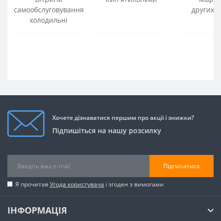
самообслуговування
других с
холодильні
Хочете дізнаватися першим про акції і знижки?
Підпишіться на нашу розсилку
Підписатися
Я прочитав
Угода користувача
і згоден з вимогами
ІНФОРМАЦІЯ