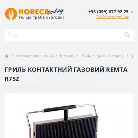
+38 (099) 677 92 29
Замовити дзвінок
Каталог обладнання
Теплове
Грилі
Грилі контактні
Гри
ГРИЛЬ КОНТАКТНИЙ ГАЗОВИЙ REMTA
R75Z