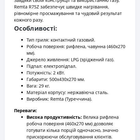
Завдяки своїй конструкції та використанню газу,
Remta R75Z забезпечує швидке нагрівання,
рівномірне просмажування та чудовий результат
кожного разу.
Особливості:
Тип гриля: контактний газовий.
Робоча поверхня: рифлена, чавунна (460х270
мм).
Джерело живлення: LPG (зріджений газ).
Підпал: електропідпал.
Потужність: 2 кВт.
Габарити: 500х430х270 мм.
Вага: 29 кг.
Матеріал корпусу: нержавіюча сталь.
Виробник: Remta (Туреччина).
Переваги:
Висока продуктивність:
Велика рифлена
робоча поверхня (460х270 мм) дозволяє
готувати кілька порцій одночасно, значно
прискорюючи обслуговування клієнтів.