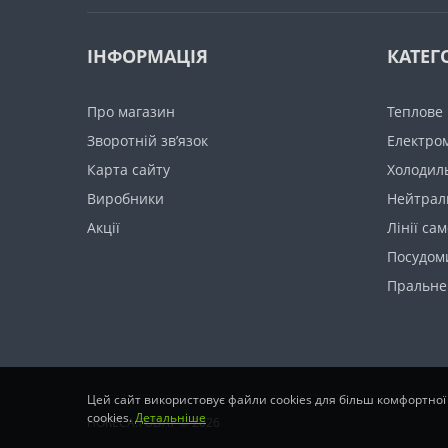
ІНФОРМАЦІЯ
КАТЕГО
Про магазин
Теплове
Зворотній зв’язок
Електро
Карта сайту
Холодил
Виробники
Нейтрал
Акції
Лінії са
Посудом
Пральне
Цей сайт використовує файли cookies для більш комфортної
cookies.
Детальніше
HORECA.TODAY © 2026