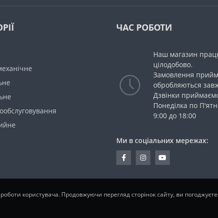
РІЇ
ЧАС РОБОТИ
Наш магазин прац
цілодобово.
механічне
Замовлення прийм
ьне
обробляються зав
Дзвінки приймаємо
ьне
Понеділка по П'ятн
мообслуговування
9:00 до 18:00
ийне
Ми в соціальних мережах:
 роботи користувача. Продовжуючи перегляд сторінок сайту, ви погоджуєт