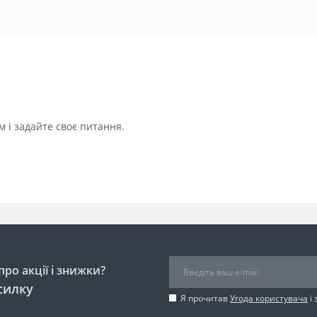
 і задайте своє питання.
ро акції і знижки?
силку
Я прочитав
Угода користувача
і 