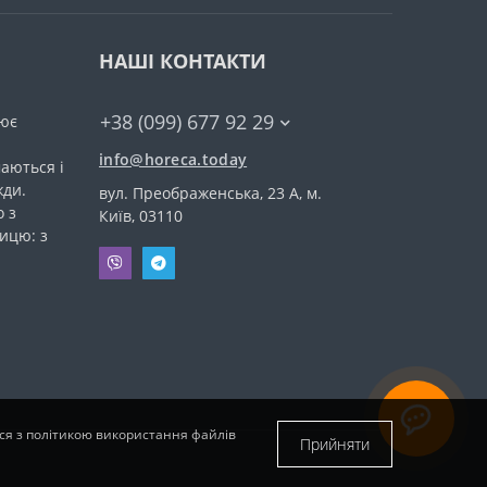
НАШІ КОНТАКТИ
+38 (099) 677 92 29
ює
info@horeca.today
аються і
жди.
вул. Преображенська, 23 А, м.
 з
Київ, 03110
ицю: з
еся з політикою використання файлів
Прийняти