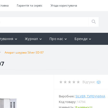
ставка
Гарантія та сервіс
Угода користувача
тування
Журнал
Про нас
Бренди
Апарат шаурма Silver ED 07
07
Відгуки:
(0)
Виробник:
SILVER, ТУРЕЧЧИНА
Код товару:
14794
Наявність:
В наявності