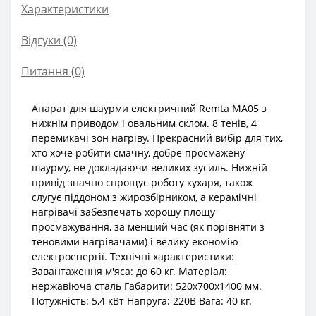
Характеристики
Відгуки (0)
Питання
(0)
Апарат для шаурми електричний Remta MA05 з
нижнім приводом і овальним склом. 8 тенів, 4
перемикачі зон нагріву. Прекрасний вибір для тих,
хто хоче робити смачну, добре просмажену
шаурму, не докладаючи великих зусиль. Нижній
привід значно спрощує роботу кухаря, також
слугує піддоном з жирозбірником, а керамічні
нагрівачі забезпечать хорошу площу
просмажування, за менший час (як порівняти з
теновими нагрівачами) і велику економію
електроенергії. Технічні характеристики:
Завантаження м'яса: до 60 кг. Матеріал:
нержавіюча сталь Габарити: 520x700x1400 мм.
Потужність: 5,4 кВт Напруга: 220В Вага: 40 кг.