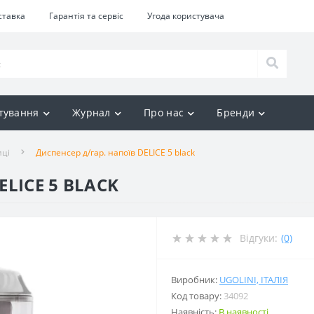
ставка
Гарантія та сервіс
Угода користувача
тування
Журнал
Про нас
Бренди
ці
Диспенсер д/гар. напоїв DELICE 5 black
ELICE 5 BLACK
Відгуки:
(0)
Виробник:
UGOLINI, ІТАЛІЯ
Код товару:
34092
Наявність:
В наявності