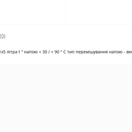
(0)
літра t ° напою + 30 / + 90 ° C тип перемішування напою - ве