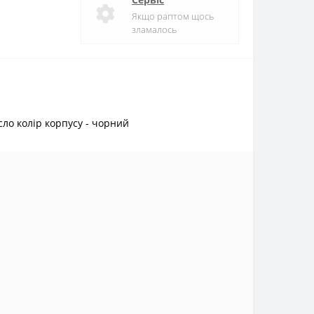
Якщо раптом щось
зламалось
сло колір корпусу - чорний