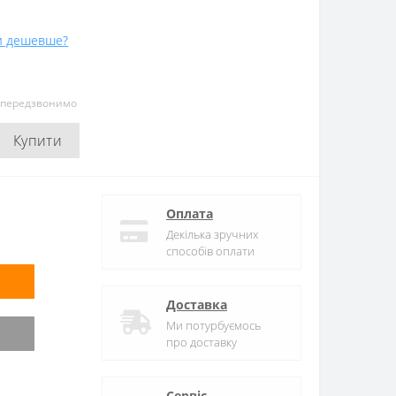
и дешевше?
и передзвонимо
Купити
Оплата
Декілька зручних
способів оплати
Доставка
Ми потурбуємось
про доставку
Сервіс