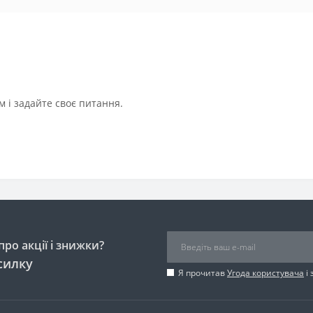
 і задайте своє питання.
ро акції і знижки?
силку
Я прочитав
Угода користувача
і 