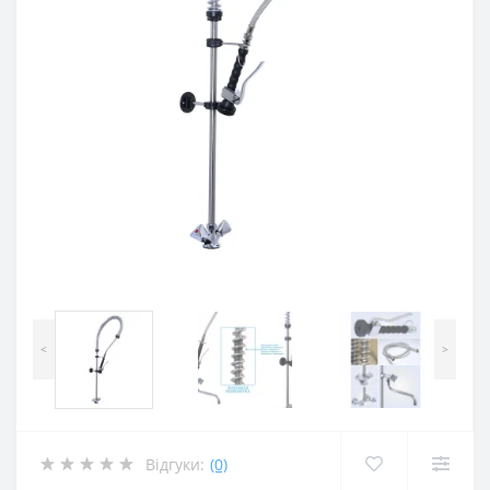
<
>
Відгуки:
(0)