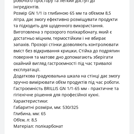
робочого простору та легкий доступ до
інгредієнтів.
Розмір GN 1/1 із глибиною 65 мм та об’ємом 8,5
літра, дає змогу ефективно розміщувати продукти
та підходить для щоденного використання.
Виготовлена з прозорого полікарбонату, який є
достатньо міцним, термостійким і не вбирає
запахів. Прозорі стінки дозволяють контролювати
вміст без відкривання кришки, Стійка до подряпин
поверхня та матове дно допомагають зберігати
охайний вигляд гастроємності під час тривалої
експлуатації.
Додаткова градуювальна шкала на стінці дає змогу
зручно вимірювати об’єм продуктів під час роботи.
Гастроємність BRILLIS GN 1/1-65 мм - практичне та
гігієнічне рішення для професійної кухні.
Характеристики:
Габаритні розміри, мм: 530/325
Глибина, мм: 65
Об’єм, л: 8,5
Матеріал: полікарбонат