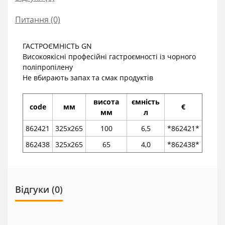
Питання
(0)
ГАСТРОЄМНІСТЬ GN
Високоякісні професійні гастроємності із чорного
поліпропілену
Не вбирають запах та смак продуктів
висота
ємність
code
мм
€
мм
л
862421
325x265
100
6,5
*862421*
862438
325x265
65
4,0
*862438*
Відгуки (0)