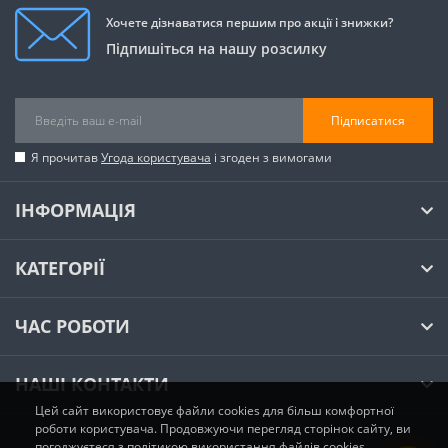
Хочете дізнаватися першим про акції і знижки?
Підпишіться на нашу розсилку
Підписатися
Я прочитав
Угода користувача
і згоден з вимогами
ІНФОРМАЦІЯ
КАТЕГОРІЇ
ЧАС РОБОТИ
НАШІ КОНТАКТИ
Цей сайт використовує файли cookies для більш комфортної
роботи користувача. Продовжуючи перегляд сторінок сайту, ви
погоджуєтеся з політикою використання файлів cookies.