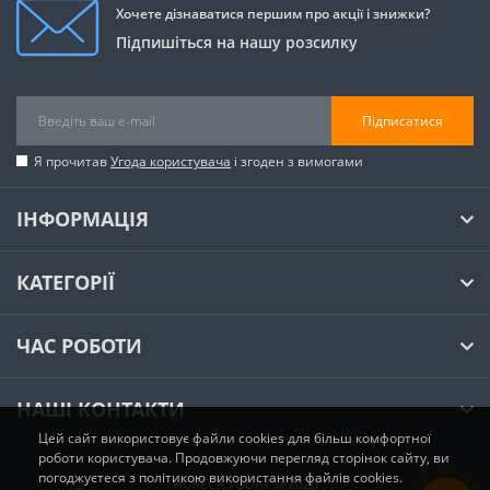
Хочете дізнаватися першим про акції і знижки?
Підпишіться на нашу розсилку
Підписатися
Я прочитав
Угода користувача
і згоден з вимогами
ІНФОРМАЦІЯ
КАТЕГОРІЇ
ЧАС РОБОТИ
НАШІ КОНТАКТИ
Цей сайт використовує файли cookies для більш комфортної
роботи користувача. Продовжуючи перегляд сторінок сайту, ви
погоджуєтеся з політикою використання файлів cookies.
HORECA.TODAY © 2026