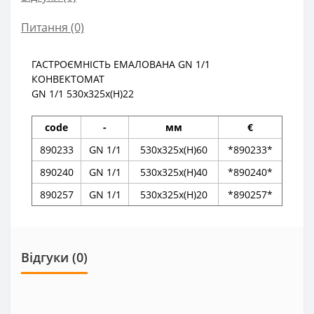
Питання
(0)
ГАСТРОЄМНІСТЬ ЕМАЛОВАНА GN 1/1
КОНВЕКТОМАТ
GN 1/1 530x325x(H)22
code
-
мм
€
890233
GN 1/1
530x325x(H)60
*890233*
890240
GN 1/1
530x325x(H)40
*890240*
890257
GN 1/1
530x325x(H)20
*890257*
Відгуки (0)