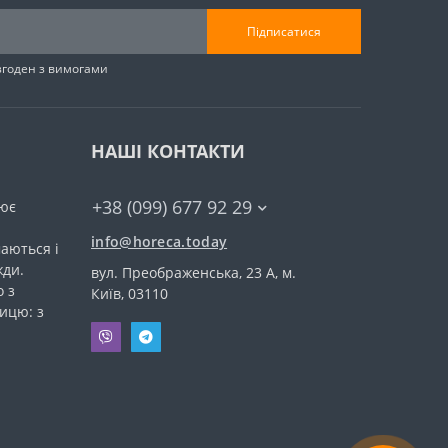
Підписатися
згоден з вимогами
НАШІ КОНТАКТИ
+38 (099) 677 92 29
ює
info@horeca.today
аються і
жди.
вул. Преображенська, 23 А, м.
 з
Київ, 03110
ицю: з