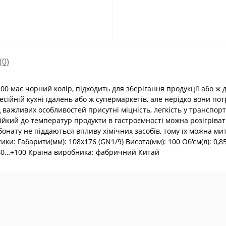
(0)
100 має чорний колір, підходить для зберігання продукції або ж 
сійній кухні їдалень або ж супермаркетів, але нерідко вони потр
д важливих особливостей присутні міцність, легкість у транспорту
йкий до температур продукти в гастроємності можна розігрівати
онату не піддаються впливу хімічних засобів, тому їх можна м
ки: Габарити(мм): 108х176 (GN1/9) Висота(мм): 100 Об'єм(л): 0,
 -40…+100 Країна виробника: фабричний Китай