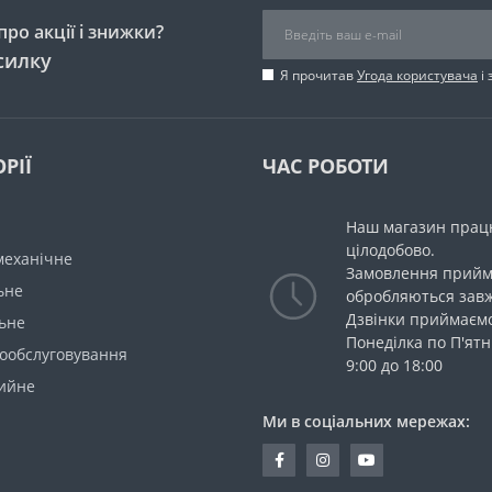
ро акції і знижки?
силку
Я прочитав
Угода користувача
і 
РІЇ
ЧАС РОБОТИ
Наш магазин прац
цілодобово.
механічне
Замовлення прийм
ьне
обробляються зав
Дзвінки приймаємо
ьне
Понеділка по П'ятн
мообслуговування
9:00 до 18:00
ийне
Ми в соціальних мережах: