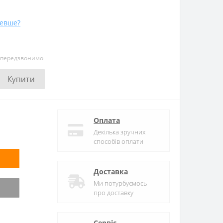
евше?
и передзвонимо
Купити
Оплата
Декілька зручних
способів оплати
Доставка
Ми потурбуємось
про доставку
Сервіс