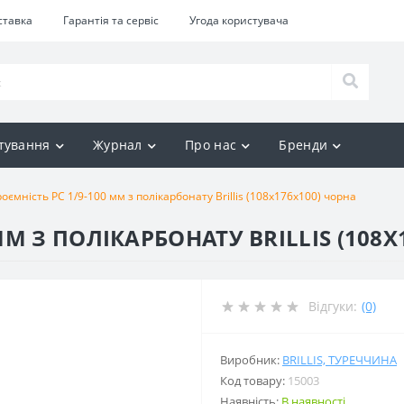
ставка
Гарантія та сервіс
Угода користувача
тування
Журнал
Про нас
Бренди
оємність РС 1/9-100 мм з полікарбонату Brillis (108х176х100) чорна
ММ З ПОЛІКАРБОНАТУ BRILLIS (108Х
Відгуки:
(0)
Виробник:
BRILLIS, ТУРЕЧЧИНА
Код товару:
15003
Наявність:
В наявності