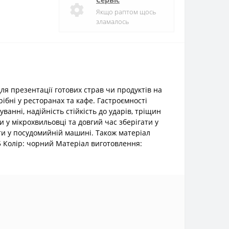
Якщо раптом щось
зламалось
для презентації готових страв чи продуктів на
ібні у ресторанах та кафе. Гастроємності
ванні, надійність стійкість до ударів, тріщин
 у мікрохвильовці та довгий час зберігати у
ити у посудомийній машині. Також матеріал
85 Колір: чорний Матеріал виготовлення: