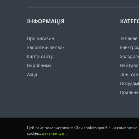
ІНФОРМАЦІЯ
КАТЕГО
Про магазин
Теплове
Зворотній зв’язок
Електро
Карта сайту
Холодил
Виробники
Нейтрал
Акції
Лінії са
Посудом
Пральне
Цей сайт використовує файли cookies для більш комфортної
cookies.
Детальніше
HORECA.TODAY © 2026