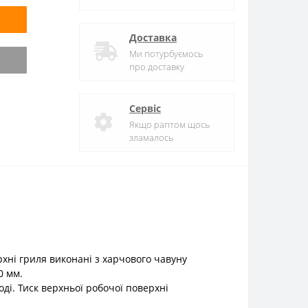
Доставка
Ми потурбуємось
про доставку
Сервіс
Якщо раптом щось
зламалось
хні гриля виконані з харчового чавуну
0 мм.
ді. Тиск верхньої робочої поверхні