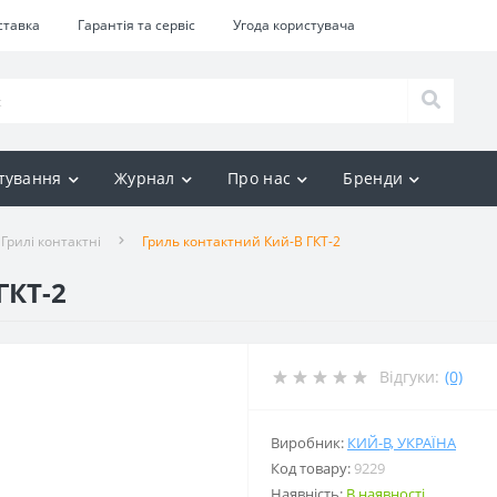
ставка
Гарантія та сервіс
Угода користувача
тування
Журнал
Про нас
Бренди
Грилі контактні
Гриль контактний Кий-В ГКТ-2
ГКТ-2
Відгуки:
(0)
Виробник:
КИЙ-В, УКРАЇНА
Код товару:
9229
Наявність:
В наявності