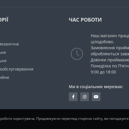
РІЇ
ЧАС РОБОТИ
Наш магазин прац
цілодобово.
механічне
Замовлення прийм
ьне
обробляються зав
Дзвінки приймаємо
ьне
Понеділка по П'ятн
мообслуговування
9:00 до 18:00
ийне
Ми в соціальних мережах:
 роботи користувача. Продовжуючи перегляд сторінок сайту, ви погоджуєт