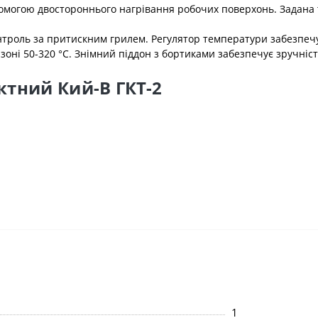
помогою двостороннього нагрівання робочих поверхонь. Задана
онтроль за притискним грилем. Регулятор температури забезпе
зоні 50-320 °С. Знімний піддон з бортиками забезпечує зручніст
ктний Кий-В ГКТ-2
1