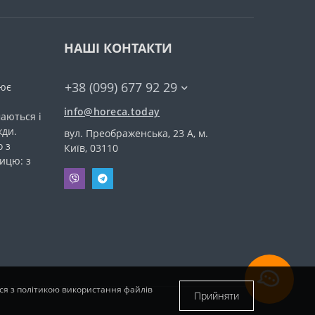
НАШІ КОНТАКТИ
+38 (099) 677 92 29
ює
info@horeca.today
аються і
жди.
вул. Преображенська, 23 А, м.
 з
Київ, 03110
ицю: з
еся з політикою використання файлів
Прийняти