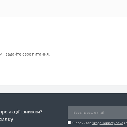
 і задайте своє питання.
ро акції і знижки?
силку
Я прочитав
Угода користувача
і 