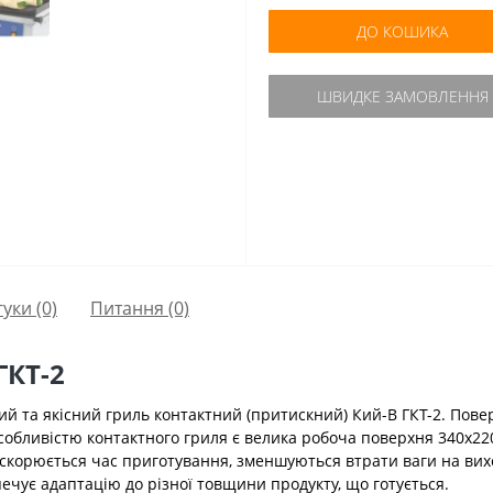
ДО КОШИКА
ШВИДКЕ ЗАМОВЛЕННЯ
гуки (0)
Питання
(0)
ГКТ-2
й та якісний гриль контактний (притискний) Кий-В ГКТ-2. Повер
собливістю контактного гриля є велика робоча поверхня 340х22
скорюється час приготування, зменшуються втрати ваги на вихо
чує адаптацію до різної товщини продукту, що готується.