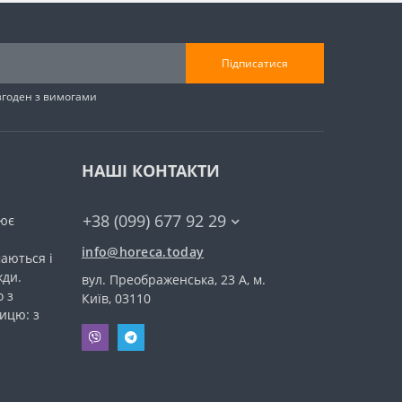
Підписатися
згоден з вимогами
НАШІ КОНТАКТИ
+38 (099) 677 92 29
ює
info@horeca.today
аються і
жди.
вул. Преображенська, 23 А, м.
 з
Київ, 03110
ицю: з