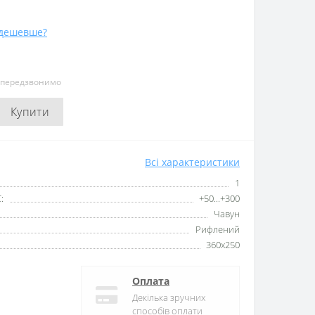
дешевше?
и передзвонимо
Купити
Всі характеристики
1
:
+50...+300
Чавун
Рифлений
360x250
Оплата
Декілька зручних
способів оплати