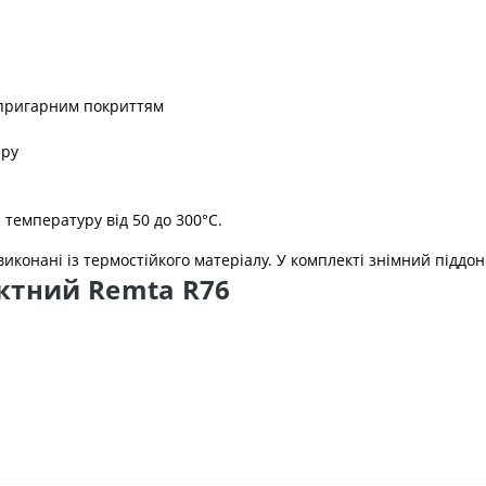
ипригарним покриттям
иру
температуру від 50 до 300°С.
виконані із термостійкого матеріалу. У комплекті знімний піддо
актний Remta R76