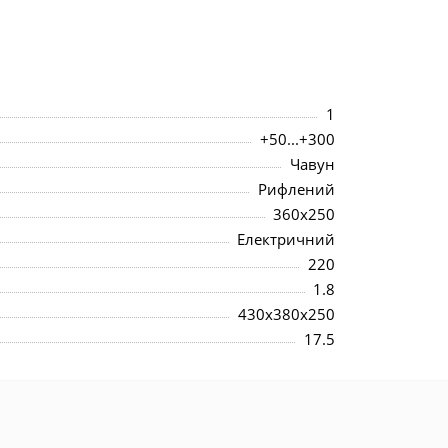
1
+50...+300
Чавун
Рифлений
360x250
Електричний
220
1.8
430x380x250
17.5