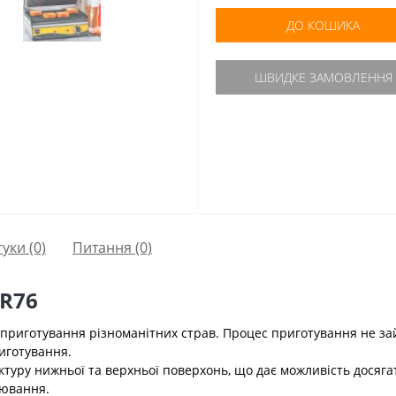
ДО КОШИКА
ШВИДКЕ ЗАМОВЛЕННЯ
гуки (0)
Питання
(0)
 R76
риготування різноманітних страв. Процес приготування не займа
риготування.
туру нижньої та верхньої поверхонь, що дає можливість досягат
рювання.