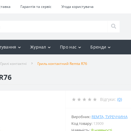
ставка
Гарантія та сервіс
Угода користувача
тування
Журнал
Про нас
Бренди
Грилі контактні
Гриль контактний Remta R76
R76
Відгуки:
(0)
Виробник:
REMTA, ТУРЕЧЧИНА
Код товару:
13909
Наявність:
В наявності