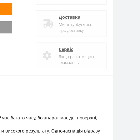
Доставка
Ми потурбуємось
про доставку
Сервіс
Якщо раптом щось
зламалось
є багато часу, бо апарат має дві поверхні,
и високого результату. Одночасна дія відразу