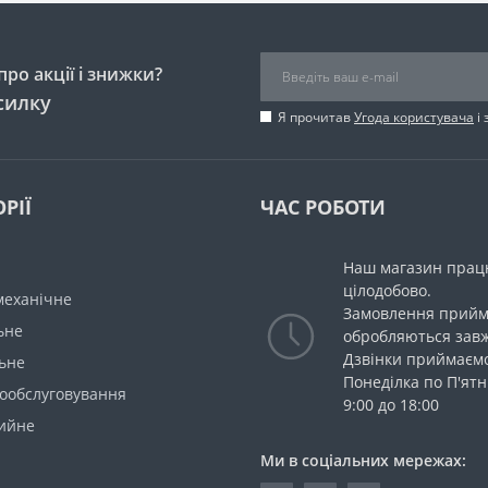
ро акції і знижки?
силку
Я прочитав
Угода користувача
і 
РІЇ
ЧАС РОБОТИ
Наш магазин прац
цілодобово.
механічне
Замовлення прийм
ьне
обробляються зав
Дзвінки приймаємо
ьне
Понеділка по П'ятн
мообслуговування
9:00 до 18:00
ийне
Ми в соціальних мережах: