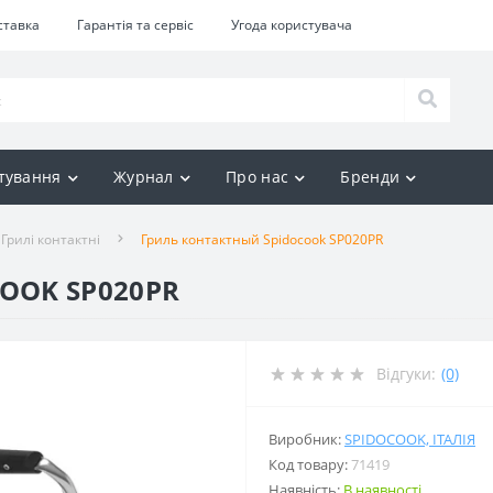
ставка
Гарантія та сервіс
Угода користувача
тування
Журнал
Про нас
Бренди
Грилі контактні
Гриль контактный Spidocook SP020PR
OOK SP020PR
Відгуки:
(0)
Виробник:
SPIDOCOOK, ІТАЛІЯ
Код товару:
71419
Наявність:
В наявності