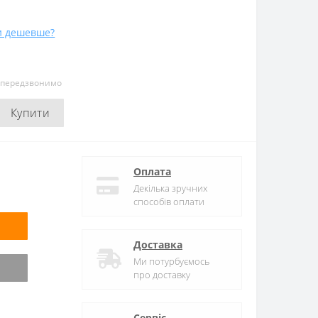
и дешевше?
и передзвонимо
Купити
Оплата
Декілька зручних
способів оплати
Доставка
Ми потурбуємось
про доставку
Сервіс