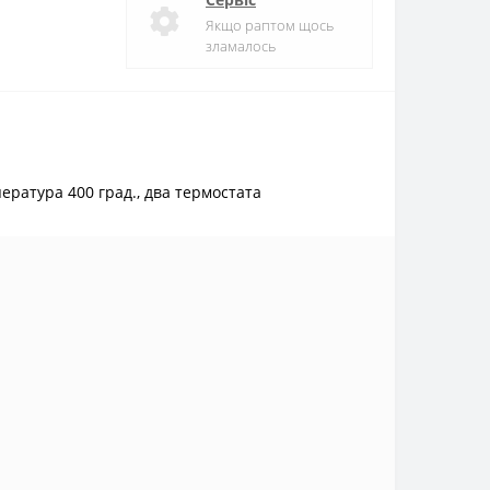
Якщо раптом щось
зламалось
ратура 400 град., два термостата