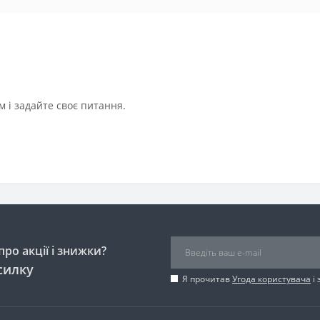
 і задайте своє питання.
ро акції і знижки?
силку
Я прочитав
Угода користувача
і 