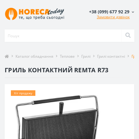
+38 (099) 677 92 29
Замовити дзвінок
Каталог обладнання
Теплове
Грилі
Грилі контактні
Гри
ГРИЛЬ КОНТАКТНИЙ REMTA R73
Хіт продажу