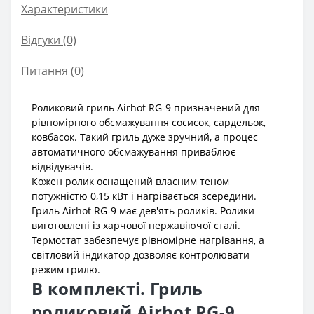
Характеристики
Відгуки (0)
Питання
(0)
Роликовий гриль Airhot RG-9 призначений для
рівномірного обсмажування сосисок, сардельок,
ковбасок. Такий гриль дуже зручний, а процес
автоматичного обсмажування приваблює
відвідувачів.
Кожен ролик оснащений власним теном
потужністю 0,15 кВт і нагрівається зсередини.
Гриль Airhot RG-9 має дев'ять роликів. Ролики
виготовлені із харчової нержавіючої сталі.
Термостат забезпечує рівномірне нагрівання, а
світловий індикатор дозволяє контролювати
режим грилю.
В комплекті. Гриль
роликовий Airhot RG-9