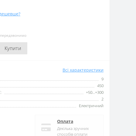
дешевше?
и передзвонимо
Купити
Всі характеристики
9
450
:
+50...+300
2
Електричний
Оплата
Декілька зручних
способів оплати