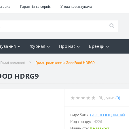
ставка
Гарантія та сервіс
Угода користувача
тування
Журнал
Про нас
Бренди
Грилі роликові
Гриль роликовий GoodFood HDRG9
OOD HDRG9
Відгуки:
(0)
Виробник:
GOODFOOD, КИТАЙ
Код товару:
14226
Наявність:
В наявності