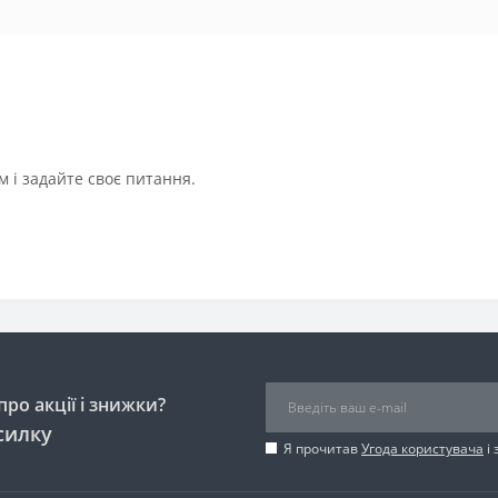
 і задайте своє питання.
ро акції і знижки?
силку
Я прочитав
Угода користувача
і 