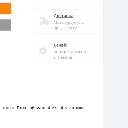
Доставка
Ми потурбуємось
про доставку
Сервіс
Якщо раптом щось
зламалось
сисок. Готові обсмажені м'ясні заготовки