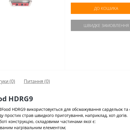
ДО КОШИКА
ШВИДКЕ ЗАМОВЛЕННЯ
гуки (0)
Питання
(0)
od HDRG9
ood HDRG9 використовується для обсмажування сардельок та со
у простих страв швидкого приготування, наприклад, хот-догів.
оті конструкцію, складовими частинами якої є:
дованим нагрівальним елементом;