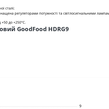
ої сталі;
снащена регуляторами потужності та світлосигнальними лампа
 +50 до +250°С.
ковий GoodFood HDRG9
9