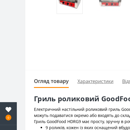
Огляд товару
Характеристики
Від
Гриль роликовий GoodFo
Електричний настільний роликовий гриль GoodF
можуть подаватися окремо або входять до склад
0
Гриль GoodFood HDRG9 має просту, зручну в роб
9 роликів, кожен із яких оснащений вбу