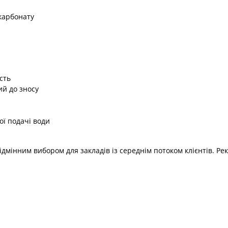
карбонату
сть
ий до зносу
ої подачі води
відмінним вибором для закладів із середнім потоком клієнтів. Р