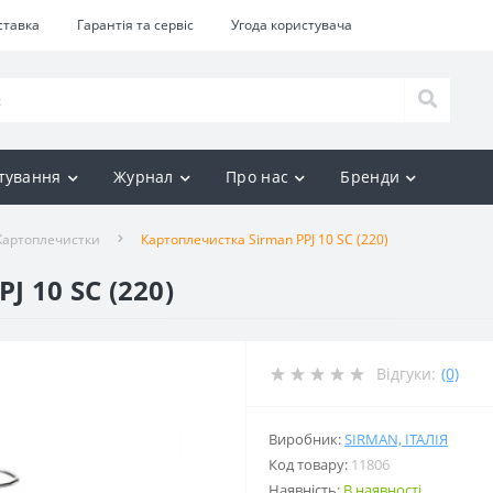
ставка
Гарантія та сервіс
Угода користувача
тування
Журнал
Про нас
Бренди
Картоплечистки
Картоплечистка Sirman PPJ 10 SC (220)
 10 SC (220)
Відгуки:
(0)
Виробник:
SIRMAN, ІТАЛІЯ
Код товару:
11806
Наявність:
В наявності