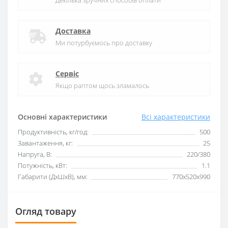
Декілька зручних способів оплати
Доставка
Ми потурбуємось про доставку
Сервіс
Якщо раптом щось зламалось
Основні характеристики
Всі характеристики
Продуктивність, кг/год:
500
Завантаження, кг:
25
Напруга, В:
220/380
Потужність, кВт:
1.1
Габарити (ДхШхВ), мм:
770x520x990
Огляд товару