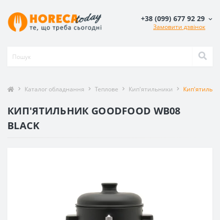
+38 (099) 677 92 29
Замовити дзвінок
Каталог обладнання
Теплове
Кип'ятильники
Кип'ятильни
КИП'ЯТИЛЬНИК GOODFOOD WB08
BLACK