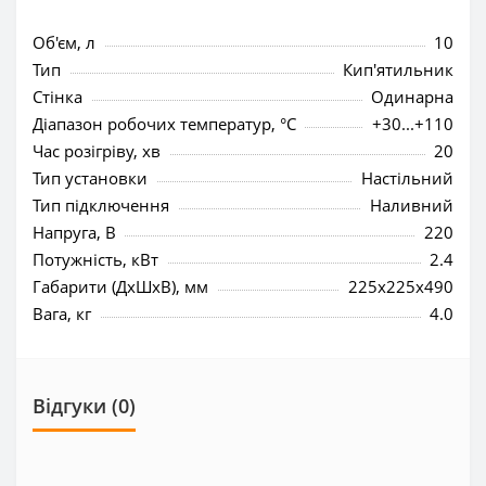
Об'єм, л
10
Тип
Кип'ятильник
Стінка
Одинарна
Діапазон робочих температур, °C
+30...+110
Час розігріву, хв
20
Тип установки
Настільний
Тип підключення
Наливний
Напруга, В
220
Потужність, кВт
2.4
Габарити (ДхШхВ), мм
225x225x490
Вага, кг
4.0
Відгуки (0)