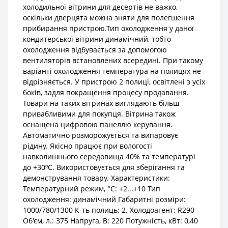
холодильної вітрини для десертів не важко,
оскільки дверцята можна зняти для полегшення
прибирання пристрою.Тип охолодження у даної
кондитерської вітрини динамічний, тобто
охолодження відбувається за допомогою
вентиляторів встановлених всередині. При такому
варіанті охолодження температура на полицях не
відрізняється. У пристрою 2 полиці, освітлені з усіх
боків, задля покращення процесу продавання.
Товари на таких вітринах виглядають більш
привабливими для покупця. Вітрина також
оснащена цифровою панеллю керування.
Автоматично розморожується та випаровує
рідину. Якісно працює при вологості
навколишнього середовища 40% та температурі
до +30ºC. Використовується для зберігання та
демонстрування товару. Характеристики:
Температурний режим, °С: +2...+10 Тип
охолодження: динамічний Габаритні розміри:
1000/780/1300 К-ть полиць: 2. Холодоагент: R290
Об'єм, л.: 375 Напруга, В: 220 Потужність, кВт: 0,40