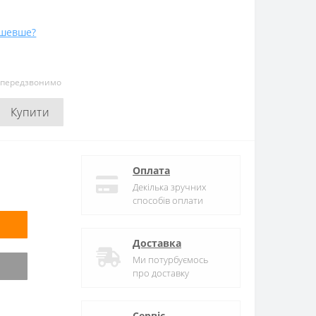
ешевше?
и передзвонимо
Купити
Оплата
Декілька зручних
способів оплати
Доставка
Ми потурбуємось
про доставку
Сервіс