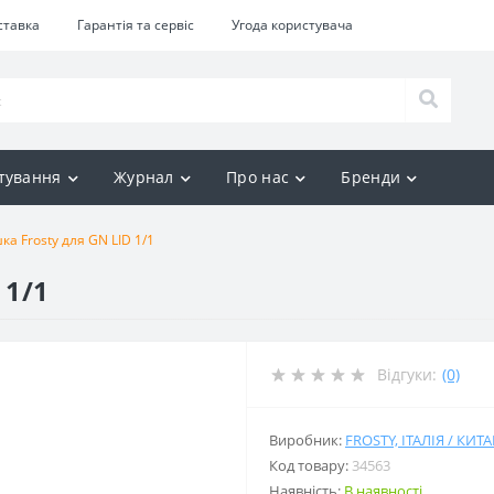
ставка
Гарантія та сервіс
Угода користувача
тування
Журнал
Про нас
Бренди
ка Frosty для GN LID 1/1
 1/1
Відгуки:
(0)
Виробник:
FROSTY, ІТАЛІЯ / КИТ
Код товару:
34563
Наявність:
В наявності