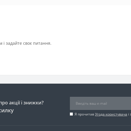
 і задайте своє питання.
ро акції і знижки?
силку
Я прочитав
Угода користувача
і 