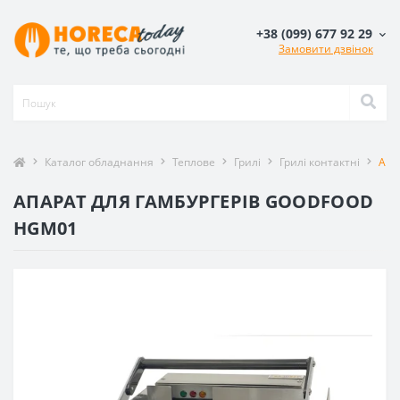
+38 (099) 677 92 29
Замовити дзвінок
Каталог обладнання
Теплове
Грилі
Грилі контактні
Апа
АПАРАТ ДЛЯ ГАМБУРГЕРІВ GOODFOOD
HGM01