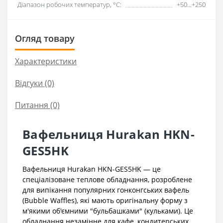
Діапазон робочих температур, °C:
+50...+250
Огляд товару
Характеристики
Відгуки (0)
Питання
(0)
Вафельниця Hurakan HKN-
GES5HK
Вафельниця Hurakan HKN-GES5HK — це
спеціалізоване теплове обладнання, розроблене
для випікання популярних гонконгських вафель
(Bubble Waffles), які мають оригінальну форму з
м'якими об'ємними "бульбашками" (кульками). Це
обладнання незамінне для кафе, кондитерських,