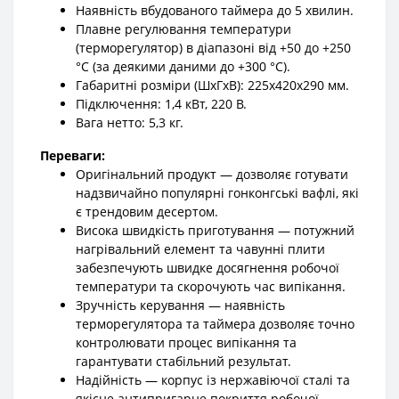
Наявність вбудованого таймера до 5 хвилин.
Плавне регулювання температури
(терморегулятор) в діапазоні від +50 до +250
°С (за деякими даними до +300 °С).
Габаритні розміри (ШхГхВ): 225x420x290 мм.
Підключення: 1,4 кВт, 220 В.
Вага нетто: 5,3 кг.
Переваги:
Оригінальний продукт — дозволяє готувати
надзвичайно популярні гонконгські вафлі, які
є трендовим десертом.
Висока швидкість приготування — потужний
нагрівальний елемент та чавунні плити
забезпечують швидке досягнення робочої
температури та скорочують час випікання.
Зручність керування — наявність
терморегулятора та таймера дозволяє точно
контролювати процес випікання та
гарантувати стабільний результат.
Надійність — корпус із нержавіючої сталі та
якісне антипригарне покриття робочої