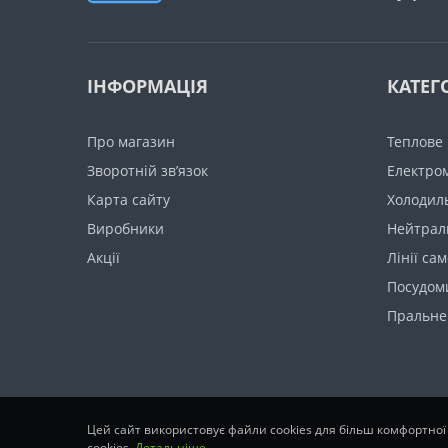
ІНФОРМАЦІЯ
КАТЕГО
Про магазин
Теплове
Зворотній зв’язок
Електро
Карта сайту
Холодил
Виробники
Нейтрал
Акції
Лінії са
Посудом
Пральне
Цей сайт використовує файли cookies для більш комфортної
cookies.
Детальніше