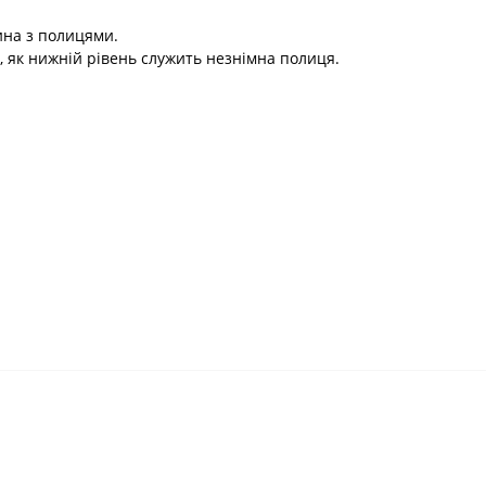
ина з полицями.
і, як нижній рівень служить незнімна полиця.