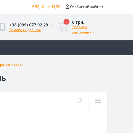
€ 52,10
$ 44,50
Особистий кабінет
0 грн.
0
+38 (099) 677 92 29
Зробити
Замовити дзвінок
замовлення
ржавіюча сталь
ЛЬ