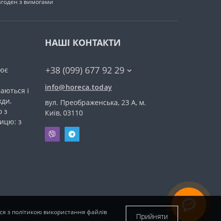
згоден з вимогами
НАШІ КОНТАКТИ
+38 (099) 677 92 29
ює
info@horeca.today
аються і
жди.
вул. Преображенська, 23 А, м.
 з
Київ, 03110
ицю: з
еся з політикою використання файлів
Прийняти