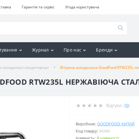
ставка
Гарантія та сервіс
Угода користувача
тування
Журнал
Про нас
Бренди
и холодильні кондитерські
Вітрина холодильна GoodFood RTW235L не
DFOOD RTW235L НЕРЖАВІЮЧА СТА
Відгуки:
(0)
Виробник:
GOODFOOD, КИТАЙ
Код товару:
94340
Наявність:
В наявності