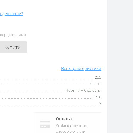
и дешевше?
и передзвонимо
Купити
Всі характеристики
235
:
0...+12
Чорний + Сталевий
1220
3
Оплата
Декілька зручних
способів оплати