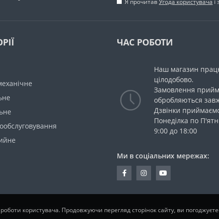
Я прочитав
Угода користувача
і 
РІЇ
ЧАС РОБОТИ
Наш магазин прац
цілодобово.
механічне
Замовлення прийм
ьне
обробляються зав
Дзвінки приймаємо
ьне
Понеділка по П'ятн
мообслуговування
9:00 до 18:00
ийне
Ми в соціальних мережах:
 роботи користувача. Продовжуючи перегляд сторінок сайту, ви погоджуєт