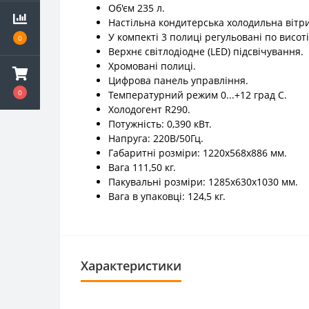
Об'єм 235 л.
Настільна кондитерська холодильна вітр
У компекті 3 полиці регульовані по висот
0
Верхнє світлодіодне (LED) підсвічування.
Хромовані полиці.
Цифрова панель управління.
0
Температурний режим 0...+12 град С.
Холодогент R290.
Потужність: 0,390 кВт.
Напруга: 220В/50Гц.
Габаритні розміри: 1220x568x886 мм.
Вага 111,50 кг.
Пакувальні розміри: 1285х630х1030 мм.
Вага в упаковці: 124,5 кг.
Характеристики