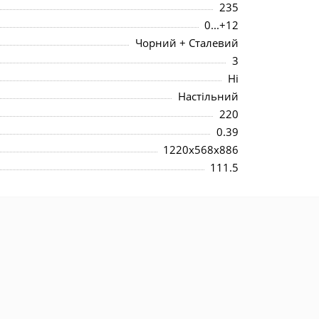
235
0...+12
Чорний + Сталевий
3
Ні
Настільний
220
0.39
1220x568x886
111.5