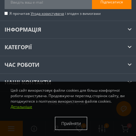
Підписатися
Я прочитав
Угода користувача
і згоден з вимогами
ІНФОРМАЦІЯ
КАТЕГОРІЇ
ЧАС РОБОТИ
НАШІ КОНТАКТИ
Цей сайт використовує файли cookies для більш комфортної
роботи користувача. Продовжуючи перегляд сторінок сайту, ви
погоджуєтеся з політикою використання файлів cookies.
HORECA.TODAY © 2026
Детальніше
Прийняти
0
0
0