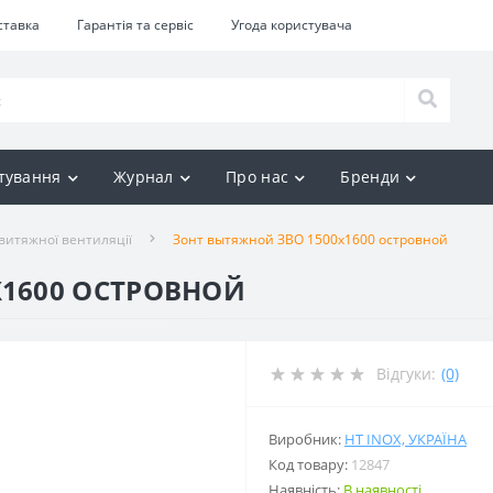
ставка
Гарантія та сервіс
Угода користувача
тування
Журнал
Про нас
Бренди
витяжної вентиляції
Зонт вытяжной ЗВО 1500x1600 островной
X1600 ОСТРОВНОЙ
Відгуки:
(0)
Виробник:
HT INOX, УКРАЇНА
Код товару:
12847
Наявність:
В наявності