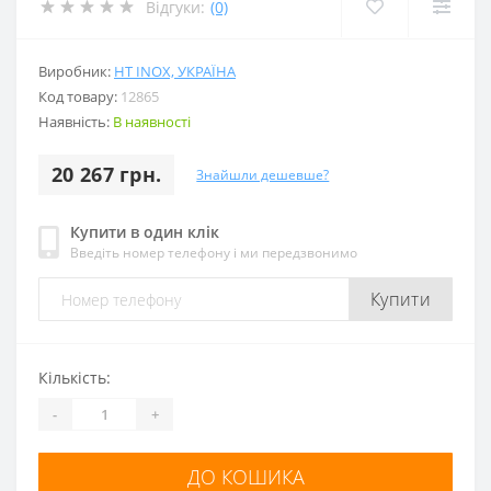
Відгуки:
(0)
Виробник:
HT INOX, УКРАЇНА
Код товару:
12865
Наявність:
В наявності
20 267 грн.
Знайшли дешевше?
Купити в один клік
Введіть номер телефону і ми передзвонимо
Купити
Кількість:
-
+
ДО КОШИКА