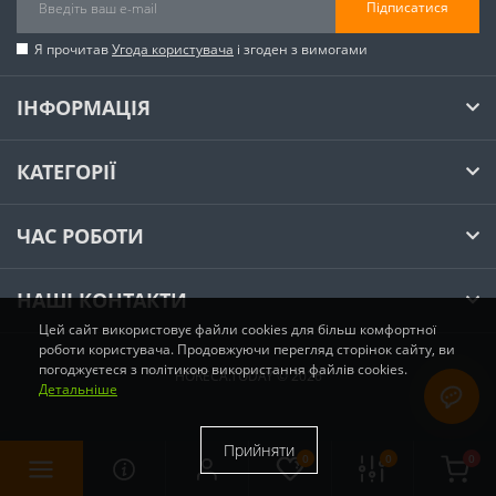
Підписатися
Я прочитав
Угода користувача
і згоден з вимогами
ІНФОРМАЦІЯ
КАТЕГОРІЇ
ЧАС РОБОТИ
НАШІ КОНТАКТИ
Цей сайт використовує файли cookies для більш комфортної
роботи користувача. Продовжуючи перегляд сторінок сайту, ви
погоджуєтеся з політикою використання файлів cookies.
HORECA.TODAY © 2026
Детальніше
Прийняти
0
0
0