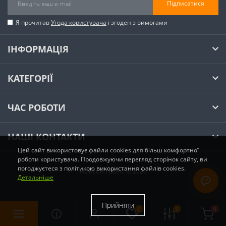
Підписатися
Я прочитав
Угода користувача
і згоден з вимогами
ІНФОРМАЦІЯ
КАТЕГОРІЇ
ЧАС РОБОТИ
НАШІ КОНТАКТИ
Цей сайт використовує файли cookies для більш комфортної
роботи користувача. Продовжуючи перегляд сторінок сайту, ви
погоджуєтеся з політикою використання файлів cookies.
HORECA.TODAY © 2026
Детальніше
Прийняти
0
0
0