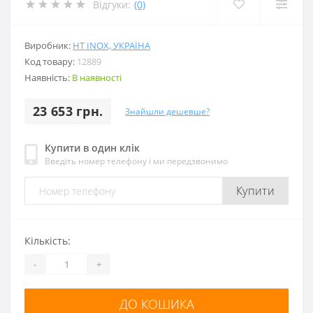
Відгуки:
(0)
Виробник:
HT INOX, УКРАЇНА
Код товару:
12889
Наявність:
В наявності
23 653 грн.
Знайшли дешевше?
Купити в один клік
Введіть номер телефону і ми передзвонимо
Купити
Кількість:
-
+
ДО КОШИКА