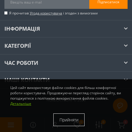
Підписатися
Я прочитав
Угода користувача
і згоден з вимогами
ІНФОРМАЦІЯ
КАТЕГОРІЇ
ЧАС РОБОТИ
НАШІ КОНТАКТИ
Цей сайт використовує файли cookies для більш комфортної
роботи користувача. Продовжуючи перегляд сторінок сайту, ви
погоджуєтеся з політикою використання файлів cookies.
HORECA.TODAY © 2026
Детальніше
Прийняти
0
0
0