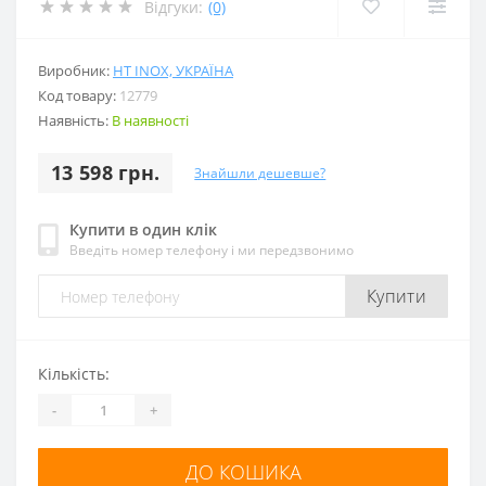
Відгуки:
(0)
Виробник:
HT INOX, УКРАЇНА
Код товару:
12779
Наявність:
В наявності
13 598 грн.
Знайшли дешевше?
Купити в один клік
Введіть номер телефону і ми передзвонимо
Купити
Кількість:
-
+
ДО КОШИКА