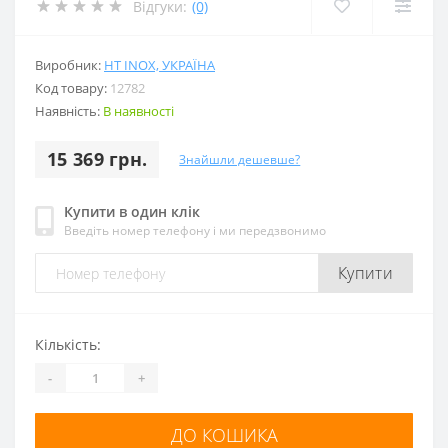
Відгуки:
(0)
Виробник:
HT INOX, УКРАЇНА
Код товару:
12782
Наявність:
В наявності
15 369 грн.
Знайшли дешевше?
Купити в один клік
Введіть номер телефону і ми передзвонимо
Купити
Кількість:
-
+
ДО КОШИКА