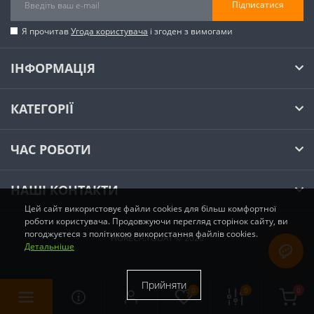
Підписатися
Я прочитав
Угода користувача
і згоден з вимогами
ІНФОРМАЦІЯ
КАТЕГОРІЇ
ЧАС РОБОТИ
НАШІ КОНТАКТИ
Цей сайт використовує файли cookies для більш комфортної
роботи користувача. Продовжуючи перегляд сторінок сайту, ви
погоджуєтеся з політикою використання файлів cookies.
HORECA.TODAY © 2026
Детальніше
Прийняти
0
0
0