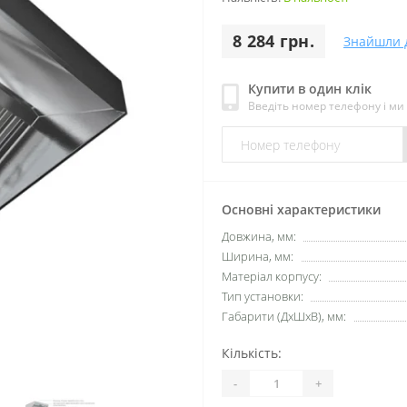
8 284 грн.
Знайшли 
Купити в один клік
Введіть номер телефону і м
Основні характеристики
Довжина, мм:
Ширина, мм:
Матеріал корпусу:
Тип установки:
Габарити (ДхШхВ), мм:
Кількість:
-
+