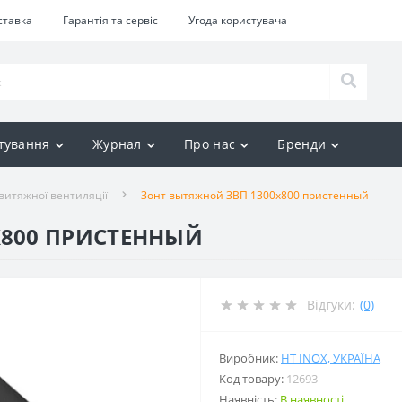
ставка
Гарантія та сервіс
Угода користувача
тування
Журнал
Про нас
Бренди
витяжної вентиляції
Зонт вытяжной ЗВП 1300x800 пристенный
X800 ПРИСТЕННЫЙ
Відгуки:
(0)
Виробник:
HT INOX, УКРАЇНА
Код товару:
12693
Наявність:
В наявності