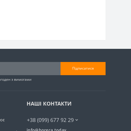
Підписатися
згоден з вимогами
НАШІ КОНТАКТИ
+38 (099) 677 92 29
ює
info@horeca.today