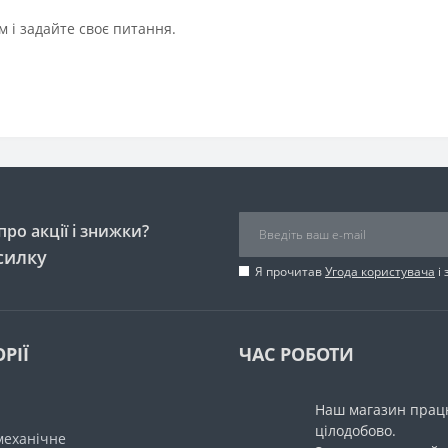
 і задайте своє питання.
ро акції і знижки?
силку
Я прочитав
Угода користувача
і 
РІЇ
ЧАС РОБОТИ
Наш магазин прац
цілодобово.
механічне