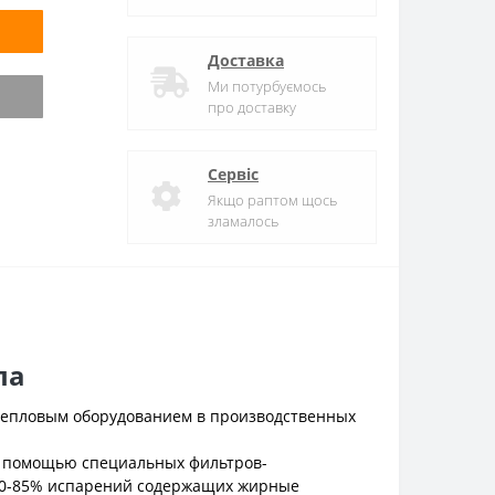
Доставка
Ми потурбуємось
про доставку
Сервіс
Якщо раптом щось
зламалось
па
тепловым оборудованием в производственных
с помощью специальных фильтров-
 80-85% испарений содержащих жирные