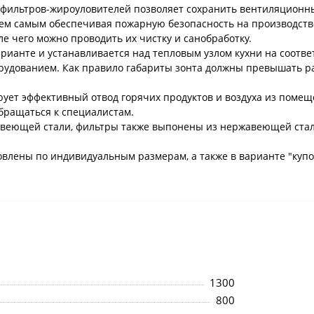
е фильтров-жироуловителей позволяет сохранить вентиляционн
ем самым обеспечивая пожарную безопасность на производств
е чего можно проводить их чистку и санобработку.
рианте и устанавливается над тепловым узлом кухни на соотв
удованием. Как правило габариты зонта должны превышать ра
ет эффективный отвод горячих продуктов и воздуха из помеще
обращаться к специалистам.
авеющей стали, фильтры также выпонены из нержавеющей стали
влены по индивидуальным размерам, а также в варианте "купол"
1300
800