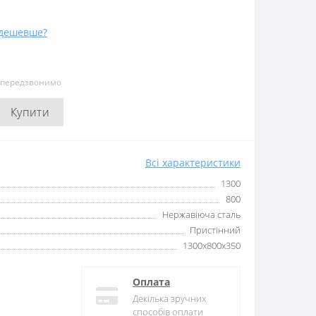
дешевше?
и передзвонимо
Купити
Всі характеристики
1300
800
Нержавіюча сталь
Пристінний
1300x800x350
Оплата
Декілька зручних
способів оплати