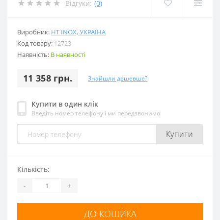
Відгуки:
(0)
Виробник:
HT INOX, УКРАЇНА
Код товару:
12723
Наявність:
В наявності
11 358 грн.
Знайшли дешевше?
Купити в один клік
Введіть номер телефону і ми передзвонимо
Купити
Кількість:
-
+
ДО КОШИКА