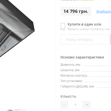
14 796 грн.
Знайшл
Купити в один клік
Введіть номер телефону і м
Основні характеристики
Довжина, мм:
Ширина, мм:
Матеріал корпусу:
Тип установки:
Габарити (ДхШхВ), мм:
Кількість:
-
+