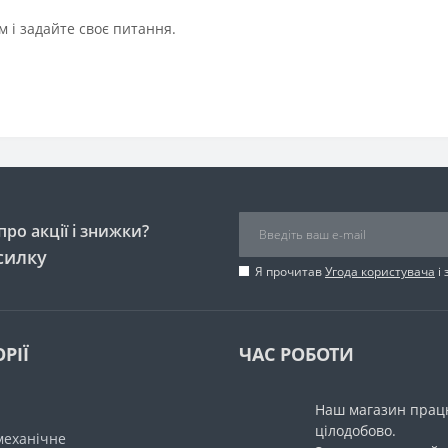
 і задайте своє питання.
ро акції і знижки?
силку
Я прочитав
Угода користувача
і 
РІЇ
ЧАС РОБОТИ
Наш магазин прац
цілодобово.
механічне