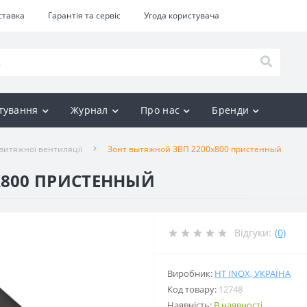
ставка
Гарантія та сервіс
Угода користувача
тування
Журнал
Про нас
Бренди
витяжної вентиляції
Зонт вытяжной ЗВП 2200x800 пристенный
X800 ПРИСТЕННЫЙ
Відгуки:
(0)
Виробник:
HT INOX, УКРАЇНА
Код товару:
12748
Наявність:
В наявності