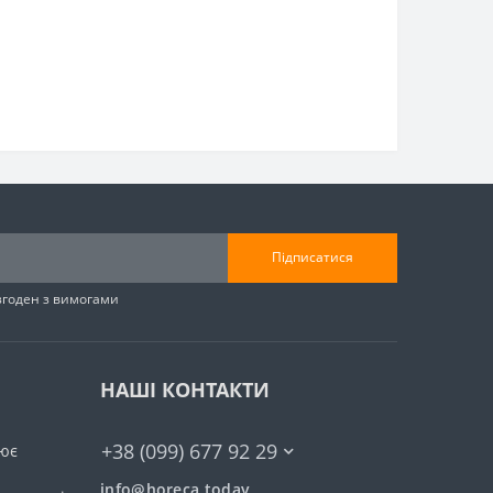
Підписатися
згоден з вимогами
НАШІ КОНТАКТИ
+38 (099) 677 92 29
ює
info@horeca.today