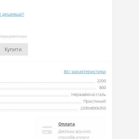
и дешевше?
и передзвонимо
Купити
Всі характеристики
2200
800
Нержавіюча сталь
Пристінний
2200x800x350
Оплата
Декілька зручних
способів оплати