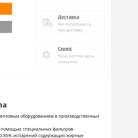
Доставка
Ми потурбуємось
про доставку
Сервіс
Якщо раптом щось
зламалось
па
тепловым оборудованием в производственных
с помощью специальных фильтров-
 80-85% испарений содержащих жирные