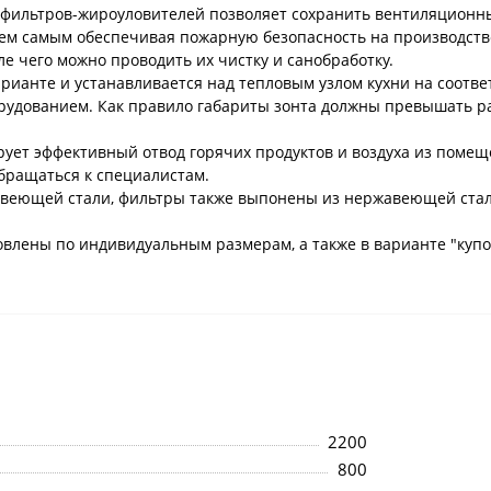
е фильтров-жироуловителей позволяет сохранить вентиляционн
ем самым обеспечивая пожарную безопасность на производств
е чего можно проводить их чистку и санобработку.
рианте и устанавливается над тепловым узлом кухни на соотв
удованием. Как правило габариты зонта должны превышать ра
ет эффективный отвод горячих продуктов и воздуха из помеще
обращаться к специалистам.
авеющей стали, фильтры также выпонены из нержавеющей стали
влены по индивидуальным размерам, а также в варианте "купол"
2200
800